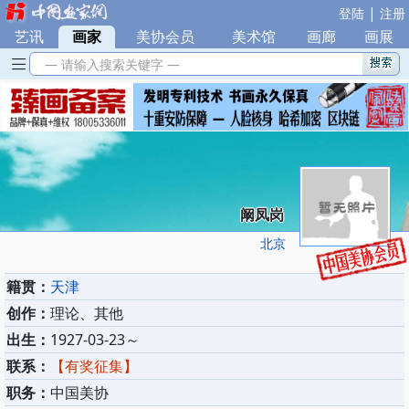
|
登陆
注册
艺讯
|
画家
|
美协会员
|
美术馆
|
画廊
|
画展
— 请输入搜索关键字 —
阚凤岗
北京
籍贯：
天津
创作：
理论、其他
出生：
1927-03-23～
联系：
【有奖征集】
职务：
中国美协