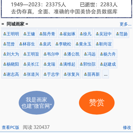
= 同城画家 =
更多...
王明明
王镛
陈丹青
崔如琢
徐凡
吴冠中
范扬
范曾
林容生
袁武
李晓松
黄永玉
靳尚谊
刘大为
王明旨
韦尔申
潘公凯
冯远
杨力舟
杨晓阳
吴长江
龙瑞
满维起
郭怡孮
赵建成
...
谢志高
张道兴
于志学
张复兴
苗再新
我是画家
赞赏
也建“微官网”
阅读 320437
查看PC版
修改