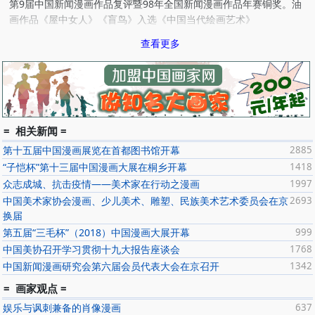
第9届中国新闻漫画作品复评暨98年全国新闻漫画作品年赛铜奖。油
画作品《屋中女人》《盲鸟》入选《中国当代绘画艺术》
2000年《赏月》入选第三届中国漫画大展。七幅版面设计入选《当
查看更多
代中国报纸版面精粹》南方日报出版社出版。
2001年参加“中国艺术博览会”
2002年由上海人民出版社出版了漫画专集《小哥们儿》；《彩民心
态》入选第四届中国漫画大展；开始彩墨创作。
2003年参加“全国科学漫画、连环画、插图大展”并获优秀奖。参加炎
黄艺术馆主办的“新春艺术展”。开始版画创作。
= 相关新闻 =
2004年作品《阴影》入选第五届中国漫画大展并获优秀奖。
第十五届中国漫画展览在首都图书馆开幕
2885
2005年作品《阴影》及《小哥们儿》两组入选中国当代漫画精品
“子恺杯”第十三届中国漫画大展在桐乡开幕
1418
展。《阴影》发表在《艺术》杂志第十期。
众志成城、抗击疫情——美术家在行动之漫画
1997
2006年作品《求同》入选第六届中国漫画大展；《淘淘皮》应邀参
中国美术家协会漫画、少儿美术、雕塑、民族美术艺术委员会在京
2693
加土耳其儿童漫画节。油画《无题》发表在《艺术》杂志第五期。参
换届
加嘉德在线拍卖，多幅版画及彩墨被收藏。同年9月在仁画廊举办个
第五届“三毛杯”（2018）中国漫画大展开幕
999
人画展。同年12月两幅油画作品入选并参加了在中国美术馆举办的
中国美协召开学习贯彻十九大报告座谈会
1768
《今日中国美术大展》
中国新闻漫画研究会第六届会员代表大会在京召开
1342
2008年8月北京油画协会首届油画展。第七届中国漫画大展。“官方
语法”油画联展。798和艺术空间。
= 画家观点 =
2009年《浮生情》个展，798和艺术空间。
娱乐与讽刺兼备的肖像漫画
637
2010年第八届“子恺杯”中国漫画大展。