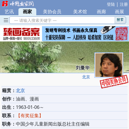
|
登陆
注册
艺讯
|
画家
|
美协会员
|
美术馆
|
画廊
|
画展
— 请输入搜索关键字 —
刘曼华
北京
籍贯：
北京
创作：
油画、漫画
出生：
1963-01-06～
联系：
【有奖征集】
职务：
中国少年儿童新闻出版总社主任编辑