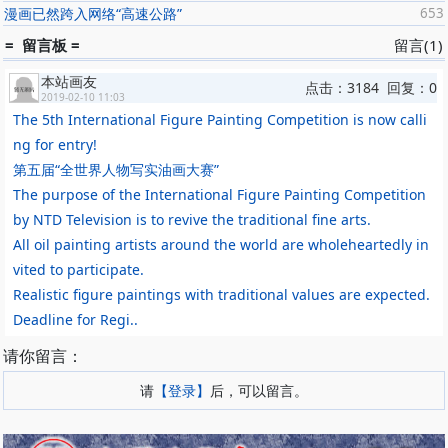
漫画已然跨入网络“高速公路”
653
2010年10月“新中国漫画回顾展”（《新民晚报》、恒源祥集团主办）
2011年《新生》《脆弱》《桥》入选《中国插图年鉴》
= 留言板 =
留言(1)
2011年5月参加《名家漫画作品展暨中国首届漫画拍卖会》—西泠印
本站画友
社拍卖有限公司
点击：3184 回复：0
2019-02-10 11:03
2011年6月参加《回声》油画联展-798赵绪成艺术馆
The 5th International Figure Painting Competition is now calli
2011年6月参加《民生》漫画展-中国美术家协会主办
ng for entry!
2011年10月参加韩国——第四届国际文化交流展
第五届“全世界人物写实油画大赛”
2011年10月参加兰州成功美术馆 “当代最具学术实力与收藏价值山水
The purpose of the International Figure Painting Competition
画30家精品联展”
2个人作品
by NTD Television is to revive the traditional fine arts.
漫画
All oil painting artists around the world are wholeheartedly in
《小哥们儿》《中国青年报》
vited to participate.
《特殊地段》《漫画——哲学谈》
Realistic figure paintings with traditional values are expected.
《淘淘皮》《脚印》
Deadline for Regi..
《门的形成》《困惑》
《小哥们儿》《彩民心态》
请你留言：
《阴影》《小哥们儿》
请
【登录】
后，可以留言。
油画
《屋中女人》
《盲鸟》