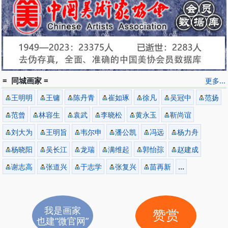
= 同城画家 =
更多...
王明明
王镛
陈丹青
崔如琢
徐凡
吴冠中
范扬
范曾
林容生
袁武
李晓松
黄永玉
靳尚谊
刘大为
王明旨
韦尔申
潘公凯
冯远
杨力舟
杨晓阳
吴长江
龙瑞
满维起
郭怡孮
赵建成
...
谢志高
张道兴
于志学
张复兴
苗再新
我是画家
赞赏
也建“微官网”