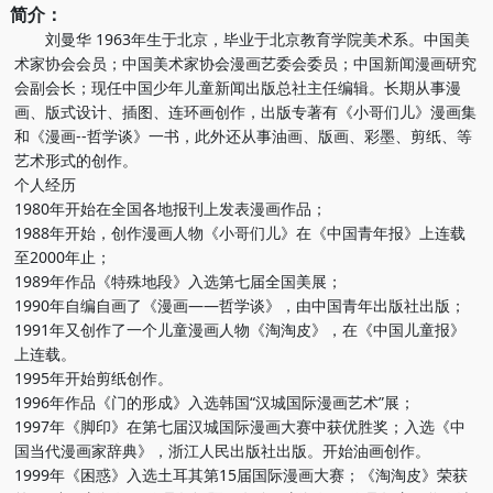
简介：
刘曼华 1963年生于北京，毕业于北京教育学院美术系。中国美
术家协会会员；中国美术家协会漫画艺委会委员；中国新闻漫画研究
会副会长；现任中国少年儿童新闻出版总社主任编辑。长期从事漫
画、版式设计、插图、连环画创作，出版专著有《小哥们儿》漫画集
和《漫画--哲学谈》一书，此外还从事油画、版画、彩墨、剪纸、等
艺术形式的创作。
个人经历
1980年开始在全国各地报刊上发表漫画作品；
1988年开始，创作漫画人物《小哥们儿》在《中国青年报》上连载
至2000年止；
1989年作品《特殊地段》入选第七届全国美展；
1990年自编自画了《漫画——哲学谈》，由中国青年出版社出版；
1991年又创作了一个儿童漫画人物《淘淘皮》，在《中国儿童报》
上连载。
1995年开始剪纸创作。
1996年作品《门的形成》入选韩国“汉城国际漫画艺术”展；
1997年《脚印》在第七届汉城国际漫画大赛中获优胜奖；入选《中
国当代漫画家辞典》，浙江人民出版社出版。开始油画创作。
1999年《困惑》入选土耳其第15届国际漫画大赛；《淘淘皮》荣获