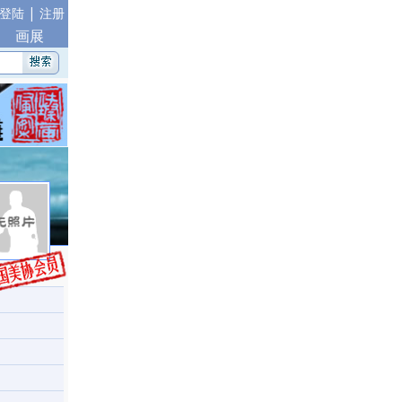
|
登陆
注册
画展