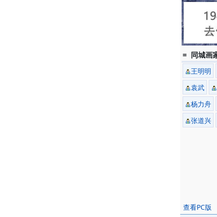
= 同城画家
王明明
袁武
杨力舟
张道兴
查看PC版