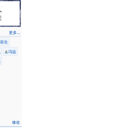
更多...
容生
凯
冯远
高
修改