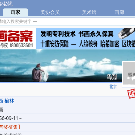
|
画家
|
美协会员
|
美术馆
|
画廊
|
请输入搜索关键字 —
马刚
北京
西 榆林
画
56-09-11～
有奖征集】