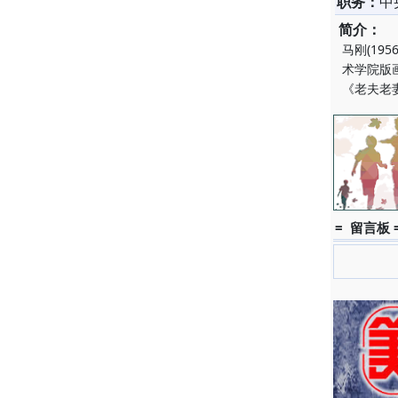
职务：
中
简介：
马刚(19
术学院版
《老夫老
= 留言板 