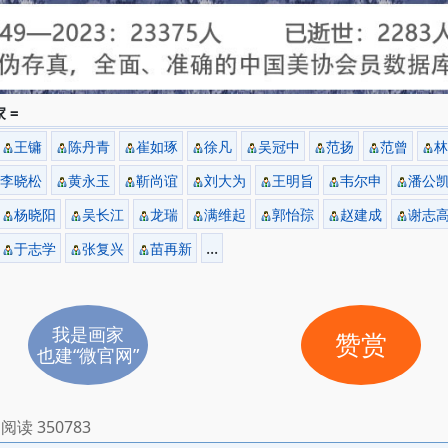
 =
王镛
陈丹青
崔如琢
徐凡
吴冠中
范扬
范曾
林
李晓松
黄永玉
靳尚谊
刘大为
王明旨
韦尔申
潘公
杨晓阳
吴长江
龙瑞
满维起
郭怡孮
赵建成
谢志
...
于志学
张复兴
苗再新
我是画家
赞赏
也建“微官网”
阅读 350783