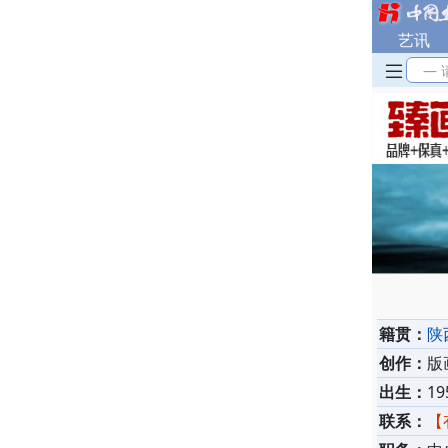
艺讯
— 
籍贯：
陕
创作：
版
出生：
19
联系：
【