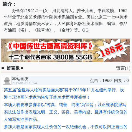
简介：
孙金荣(1941.2—)女，河北清苑人。擅长油画、书籍装帧。1962
年毕业于北京艺术师范学院美术系油画专业。历任北京三十七中美术
教员，地质博物馆美术设计，人民体育出版社美术编辑、编审。作品
有油画《浴》、《绿草地》、《金牌》等。
= 留言板 =
留言(1)
本站画友
点击：1960 回复：0
2019-01-31 10:54
第五届“全世界人物写实油画大赛”将于2019年11月在纽约举行。欢
迎全球油画艺术家为恢复正统美术而共襄盛举！
本项大赛要求参赛者以“纯真、纯善、纯美”为宗旨；以正统学院派写
实技法创作出表现光明、正义、善良、美等内涵、且具有传统价值的
人物写实油画作品。
参加大赛是画家实现人生价值的一次绝佳机会，不仅可以归正自己的