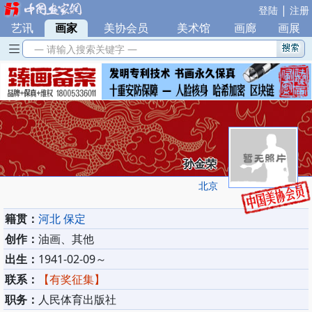
|
登陆
注册
艺讯
|
画家
|
美协会员
|
美术馆
|
画廊
|
画展
— 请输入搜索关键字 —
孙金荣
北京
籍贯：
河北 保定
创作：
油画、其他
出生：
1941-02-09～
联系：
【有奖征集】
职务：
人民体育出版社