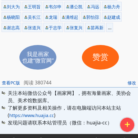
刘大为
王明旨
韦尔申
潘公凯
冯远
杨力舟
杨晓阳
吴长江
龙瑞
满维起
郭怡孮
赵建成
...
谢志高
张道兴
于志学
张复兴
苗再新
我是画家
赞赏
也建“微官网”
阅读 380744
查看PC版
修改
关注本站微信公众号【画家网】，拥有海量画家、美协会
员、美术馆数据库。
了解更多资料及相关操作，请在电脑端访问本站主站
(
)
https://www.huajia.cc
发现问题请联系本站管理员（微信：huajia-cc）