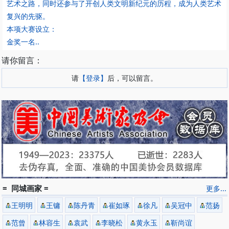
艺术之路，同时还参与了开创人类文明新纪元的历程，成为人类艺术
复兴的先驱。
本项大赛设立：
金奖一名..
请你留言：
请
【登录】
后，可以留言。
= 同城画家 =
更多...
王明明
王镛
陈丹青
崔如琢
徐凡
吴冠中
范扬
范曾
林容生
袁武
李晓松
黄永玉
靳尚谊