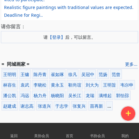
可以说，刘亚明的生命里只有油画，也只有油画能带给他人生和艺术
Realistic figure paintings with traditional values are expected.
的崭新生命。
Deadline for Regi..
艺术年表
请你留言：
1962年6月生于四川省内江市，现居北京上苑画家村，职业画家。
1991年纪念凡高逝世100周年纪念画展 北京
请
【登录】
后，可以留言。
1992年亚欧艺术双年展 土耳其 中国中青年油画展 印度
1993年中国油画双年展 北京
1994年赴美国举办个人画展 美国哥伦布
1995年中国油画展 埃及
= 同城画家 =
更多...
1996年中埃造型艺术联展 埃及
2000年中国油画展 阿尔及利亚
王明明
王镛
陈丹青
崔如琢
徐凡
吴冠中
范扬
范曾
2001年亚洲艺术双年展 孟加拉 应法国某机构邀请在法国、荷兰、西
林容生
袁武
李晓松
黄永玉
靳尚谊
刘大为
王明旨
韦尔申
班牙等国进行艺术访问
2002年赴比利时举办个人画展 比利时安特卫普
潘公凯
冯远
杨力舟
杨晓阳
吴长江
龙瑞
满维起
郭怡孮
2003年中国名家油画展 北京 中国当代艺术年度文献提名展
...
赵建成
谢志高
张道兴
于志学
张复兴
苗再新
北京中国当代名家人物油画作品展 北京
2004年世纪风骨 中国当代名家展 北京 美术文献提名展 武汉
2010年9月 中国美术馆刘亚明巨幅油画《通向众冥的自由之路》
展 北京
我是画家
赞赏
作品发表
返回
美协会员
首页
书协会员
我的