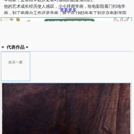
他的艺术成长经历使人感叹，少小拜师学画，给电影院看门扫地学
查看更多
画，到了电视台工作还是学画，终于在1985年有了到北京电影学院
美术系进修电视美术设计的机会。当时，他的油画已在不断的自学中
具有了专业水平，其技艺和名声都在京城丰沛的文化气氛里迅速提
升。他曾在《渴望》和《编辑部的故事》两个电视剧中担任美工，虽
然两个片子名声鼎沸，但他就在这个时候以常人少有的勇敢和坚毅，
为了油画而放弃了“铁饭碗”， 成为所谓在北京的“盲流画家”之一。如
= 代表作品 =
饥似渴的学习，疯狂如颠的创作，凭头脑靠力气赚钱求生存，构成了
刘亚明在北京的全部生活。
欢乐一家
1988年以后，中国大陆十多家国家级报刊杂志，如《美术》、《中
国青年报》、《北京周报》、《中国日报》、《艺术家》、《当代艺
术家》等均隆重介绍过刘亚明和他的作品。1991年，他的油画《有
八十九个子孙的藏族长老》，成了德文版中国杂志《桥》创刊号封面
作品，受到极好的评价，也使他的画作受到更多人的重视。
于是北京音乐厅画廊、长富宫画廊、国际艺苑画廊，天伦一朝画廊、
燕莎画廊等纷纷邀请刘亚明作品陈列。有名的北京艺森画廊还在古色
古香的德胜门城楼为刘亚明举办作品展，在古典与现代交融的艺术氛
围中，更使人感受到刘亚明油画对视觉的感召力和对心灵的冲击力。
他以冷峻的色彩与用光，继承以伦勃朗为代表的绘画传统，寻求完整
而纯净的古典之美。而在新世纪的阳光下北京日趋现代的环境里，他