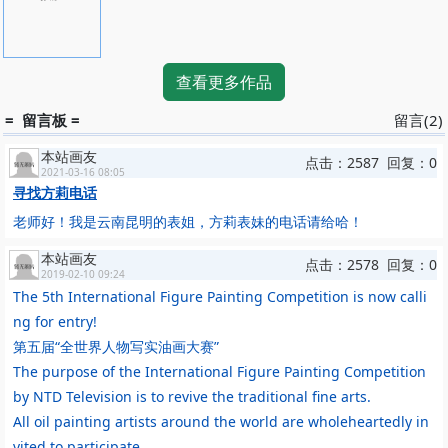
他到美国展出画作。
刘亚明是画家中的实干家和苦干家，他租了一幢没有装修的连体别
墅，用来创作一组总称为《悟》的巨幅油画。画室大而简陋，可以说
没有一块舒适之地，更没有空调电视之类的享乐之物。无论三十几度
查看更多作品
高温的盛夏还是零下十几度的寒冬，他每天都在这里坚持画十来个小
时，简直像宗教狂徒一样心甘情愿过那种苦行僧式的绘画生活。这批
= 留言板 =
留言(2)
以《悟》为总称的系列油画，包括了让人迷恋的《澄明》和梦萦古典
本站画友
的《此岸》诸作，每一幅都有震撼视觉和心魄的效果，是刘亚明几年
点击：2587 回复：0
2021-03-16 08:05
来梦醒古典、冲击现代的一批鼎力之作，也显现了新一代中国油画家
寻找方莉电话
的追求。
老师好！我是云南昆明的表姐，方莉表妹的电话请给哈！
通向众冥的自由之路
通向众冥的自由之路
本站画友
点击：2578 回复：0
《通向众冥的自由之路》创作历时两年。长16米，宽约3米，是一幅
2019-02-10 09:24
由180多个人物组成的宏大的、具有史诗性结构的众生相。画面背景
The 5th International Figure Painting Competition is now calli
灰暗，阴云密布，象征着人类的“灾难”——即现实生活的压迫。画面
ng for entry!
上，形态各异奔跑的人群代表现代人的内心躁动和彷徨、压抑与焦
第五届“全世界人物写实油画大赛”
虑。全幅画面的着重点为左边地平线处初现的释迦牟尼及画卷中心表
The purpose of the International Figure Painting Competition
情祥和的白衣女郎，他们预示着人类心灵最终的平静与世界的和谐。
by NTD Television is to revive the traditional fine arts.
著名评论家陈孝信评论道：“刘亚明是一位极具社会责任心的当代画
All oil painting artists around the world are wholeheartedly in
家。他用艺术的方式，呼起当代人内心的觉醒。在他的画作中，也兼
用了人文主义、现实主义、表现主义、象征主义等艺术手法。”
vited to participate.