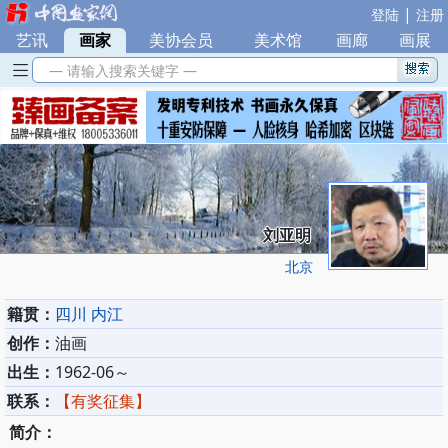
|
登陆
注册
艺讯
|
画家
|
美协会员
|
美术馆
|
画廊
|
画展
— 请输入搜索关键字 —
刘亚明
北京
籍贯：
四川 内江
创作：
油画
出生：
1962-06～
联系：
【有奖征集】
简介：