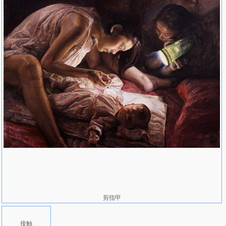
的油画从线条到整体都漾溢着现代魅力，难怪有那么多观众在他的
《城》、《化装》、《戴黑帽的奶奶》、《绿绸子》、《阿支的舞
台》等画前留连许久不肯离去。购买刘亚明油画的人士，除了国内有
识之土，还包括不少来自欧美台港的画商和爱好者、收藏者。
1994年3月，31岁的刘亚明应美国俄州首府哥伦比亚市著名的罗伊·
比夫艺术馆的邀请，举办了他在国外的第一次画展。年轻的中国油画
家着实给了眼光颇高的美国人一个惊喜OO一幅题为《奶奶》的作
品，画布上老人家那道深邃中透着慈爱而慈爱中己显呆滞的目光，有
一种震撼人心的力度；而在《裸钟》、《林琳》等作品中，东方女性
的柔美和温婉得到了质感强烈的表现；更有那个性格倔强的少数民族
少女的肖像，竟使参观者仿佛透过画面去到神秘的云贵高原，不但触
摸到了《千年阳光》，还触摸到了画家那年轻而炽热的心……《纽约
时报》、《美国亚洲报》等多家报刊和电视台纷纷报道画展盛况，
《世界日报》还以连载形式刊发关于刘亚明的长篇报道。
就在这次画展背后，还有一个传奇故事：美国律师戴尔·史塔克斯先
生1992年到北京旅游，一天晚上到宾馆外宵夜，忽然感觉路边橱窗
内有人向他注视，定睛一看，原来是一幅真人尺寸大小的女子油画
像。戴尔律师立刻被画中人的炯炯目光以及智慧神韵所吸引，第二天
剪指甲
便向画廊购买该画并认识了作者刘亚明。在和年轻中国画家的交往
中，他深为刘亚明的才华和百折不挠的艺术追求感动，因此决定帮助
接触