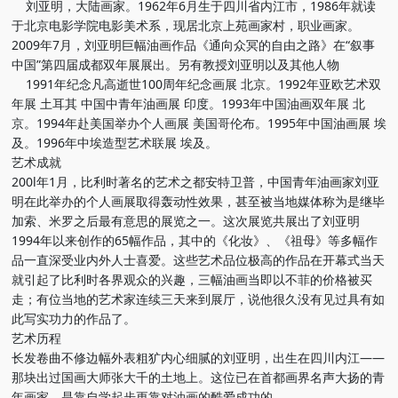
刘亚明，大陆画家。1962年6月生于四川省内江市，1986年就读
于北京电影学院电影美术系，现居北京上苑画家村，职业画家。
2009年7月，刘亚明巨幅油画作品《通向众冥的自由之路》在“叙事
中国”第四届成都双年展展出。另有教授刘亚明以及其他人物
1991年纪念凡高逝世100周年纪念画展 北京。1992年亚欧艺术双
年展 土耳其 中国中青年油画展 印度。1993年中国油画双年展 北
京。1994年赴美国举办个人画展 美国哥伦布。1995年中国油画展 埃
及。1996年中埃造型艺术联展 埃及。
艺术成就
200l年1月，比利时著名的艺术之都安特卫普，中国青年油画家刘亚
明在此举办的个人画展取得轰动性效果，甚至被当地媒体称为是继毕
加索、米罗之后最有意思的展览之一。这次展览共展出了刘亚明
1994年以来创作的65幅作品，其中的《化妆》、《祖母》等多幅作
品一直深受业内外人士喜爱。这些艺术品位极高的作品在开幕式当天
就引起了比利时各界观众的兴趣，三幅油画当即以不菲的价格被买
走；有位当地的艺术家连续三天来到展厅，说他很久没有见过具有如
此写实功力的作品了。
艺术历程
长发卷曲不修边幅外表粗犷内心细腻的刘亚明，出生在四川内江——
那块出过国画大师张大千的土地上。这位已在首都画界名声大扬的青
年画家，是靠自学起步更靠对油画的酷爱成功的。