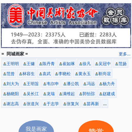
= 同城画家 =
更多...
王明明
王镛
陈丹青
崔如琢
徐凡
吴冠中
范扬
范曾
林容生
袁武
李晓松
黄永玉
靳尚谊
刘大为
王明旨
韦尔申
潘公凯
冯远
杨力舟
杨晓阳
吴长江
龙瑞
满维起
郭怡孮
赵建成
...
谢志高
张道兴
于志学
张复兴
苗再新
我是画家