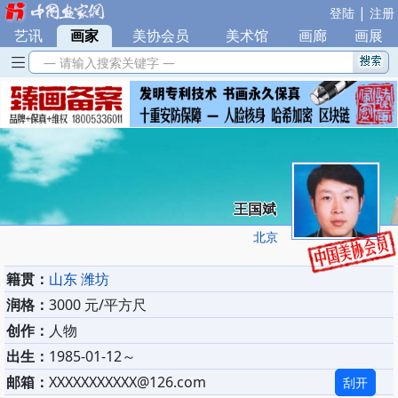
|
登陆
注册
艺讯
|
画家
|
美协会员
|
美术馆
|
画廊
|
画展
— 请输入搜索关键字 —
王国斌
北京
籍贯：
山东 潍坊
润格：
3000 元/平方尺
创作：
人物
出生：
1985-01-12～
邮箱：
XXXXXXXXXXX@126.com
刮开