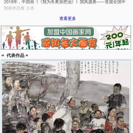
2018年，中国画《《我为冬奥加把油》》国风盛典——首届全国中
国画作品展 入选
2018年，中国画《助力冬奥》神圣长白全国中国画作品展 入选
查看更多
2018年，中国画《《过客》》生态龙岩•红色闽西中国画作品展 入会
资格
2018年，中国画《今朝多壮丽》中国民族美术双年展 入会资格
2019年度国家艺术基金青年艺术人才资助项目获得者
2019年全国青年中国画家推介工程课题组成员
2019年，中国画《助力冬奥-百姓》入选第十三届全国美展北京选区
= 代表作品 =