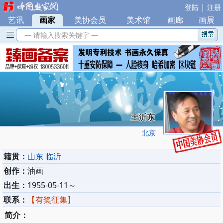
|
登陆
注册
艺讯
|
画家
|
美协会员
|
美术馆
|
画廊
|
画展
— 请输入搜索关键字 —
王沂东
北京
籍贯：
山东 临沂
创作：
油画
出生：
1955-05-11～
联系：
【有奖征集】
简介：