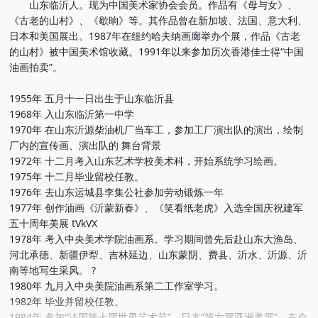
山东临沂人。现为中国美术家协会会员。作品有《母与女》、
《古老的山村》、《歇晌》等。其作品曾在新加坡、法国、意大利、
日本和美国展出。1987年在纽约哈夫纳画廊举办个展，作品《古老
的山村》被中国美术馆收藏。1991年以来参加历次香港佳士得“中国
油画拍卖”。
1955年 五月十一日出生于山东临沂县
1968年 入山东临沂第一中学
1970年 在山东沂源柴油机厂当车工，参加工厂演出队的演出，绘制
厂内的宣传画、演出队的 舞台背景
1972年 十二月考入山东艺术学校美术科，开始系统学习绘画。
1975年 十二月毕业留校任教。
1976年 去山东运城县李集公社参加劳动锻炼一年
1977年 创作油画《沂蒙新春》、《笑看纸老虎》入选全国庆祝建军
五十周年美展 tVkVX
1978年 考入中央美术学院油画系。学习期间曾先后赴山东大渔岛、
河北承德、新疆伊犁、吉林延边、山东蒙阴、费县、沂水、沂源、沂
南等地写生采风。 ?
1980年 九月入中央美院油画系第二工作室学习。
1982年 毕业并留校任教。
1984年 参加“法国第十届世界艺术节”，日本“第六届亚洲美展”，在全