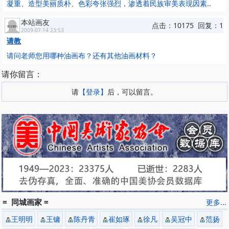
凝重、造型美丽质朴、色彩夸张强烈，渗透着民族审美表现因素..
本站画友
点击：10175 回复：1
2009-07-14 23:53
请教
请问老师您用哪种油画布？还有其他油画材料？
请你留言：
请
【登录】
后，可以留言。
= 同城画家 =
更多...
王明明
王镛
陈丹青
崔如琢
徐凡
吴冠中
范扬