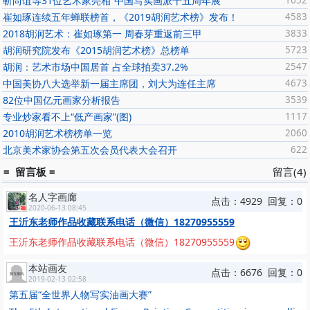
靳尚谊等31位艺术家亮相“中国写实画派十五周年展”
1652
崔如琢连续五年蝉联榜首，《2019胡润艺术榜》发布！
4583
2018胡润艺术：崔如琢第一 周春芽重返前三甲
3833
胡润研究院发布《2015胡润艺术榜》总榜单
5723
胡润：艺术市场中国居首 占全球拍卖37.2%
2547
中国美协八大选举新一届主席团，刘大为连任主席
4673
82位中国亿元画家分析报告
3539
专业炒家看不上“低产画家”(图)
1117
2010胡润艺术榜榜单一览
2060
北京美术家协会第五次会员代表大会召开
622
= 留言板 =
留言(4)
名人字画廊
点击：4929 回复：0
2020-06-13 08:45
王沂东老师作品收藏联系电话（微信）18270955559
王沂东老师作品收藏联系电话（微信）18270955559
本站画友
点击：6676 回复：0
2019-02-13 02:58
第五届“全世界人物写实油画大赛”