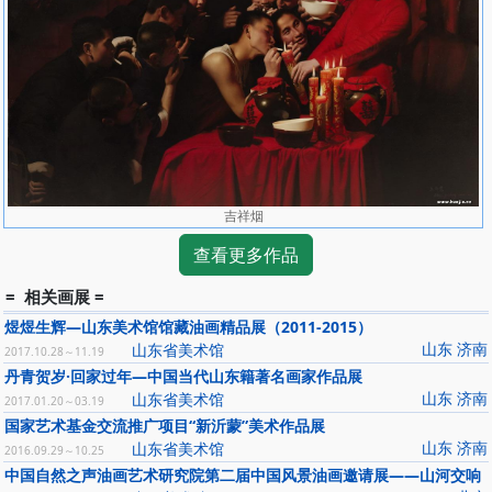
吉祥烟
查看更多作品
= 相关画展 =
煜煜生辉—山东美术馆馆藏油画精品展（2011-2015）
山东 济南
山东省美术馆
2017.10.28～11.19
丹青贺岁·回家过年—中国当代山东籍著名画家作品展
山东 济南
山东省美术馆
2017.01.20～03.19
国家艺术基金交流推广项目“新沂蒙”美术作品展
山东 济南
山东省美术馆
2016.09.29～10.25
中国自然之声油画艺术研究院第二届中国风景油画邀请展——山河交响