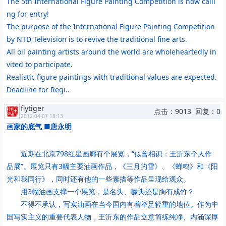
The 5th International Figure Painting Competition is now calli
ng for entry!
The purpose of the International Figure Painting Competition
by NTD Television is to revive the traditional fine arts.
All oil painting artists around the world are wholeheartedly in
vited to participate.
Realistic figure paintings with traditional values are expected.
Deadline for Regi..
flytiger
点击：9013 回复：0
2012-04-07 18:13
画家的底气 ■唐永明
近期在北京798红星画廊有个展览，“似曾相识：王沂东个人作
品展”。展览只有3幅主要油画作品，《三月的雪》、《蝉鸣》和《阳
光和我同行》，同时还有他的一些素描等作品呈现给观众。
用3幅油画支撑一个展览，是名头、噱头还是胸有成竹？
不得不承认，写实油画在当今国内有着举足轻重的地位。作为中
国写实主义的重要代表人物，王沂东的作品立意简练纯净、内涵深厚