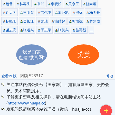
范曾
林容生
袁武
李晓松
黄永玉
靳尚谊
刘大为
王明旨
韦尔申
潘公凯
冯远
杨力舟
杨晓阳
吴长江
龙瑞
满维起
郭怡孮
赵建成
...
谢志高
张道兴
于志学
张复兴
苗再新
我是画家
赞赏
也建“微官网”
阅读 523317
查看PC版
修改
关注本站微信公众号【画家网】，拥有海量画家、美协会
员、美术馆数据库。
了解更多资料及相关操作，请在电脑端访问本站主站
(
)
https://www.huajia.cc
发现问题请联系本站管理员（微信：huajia-cc）