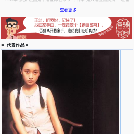
国第六届美术作品展览其参展作品《农家母女》获优秀奖（北京市美
查看更多
术家协会收藏）。
1985年 其作品《古老的山村》获第三届全国青年美术作品展览二等
奖。
1986年 参加中国美术馆“国际艺苑第一届油画展”。 ?N8
1987年 参加美国纽约“中国当代油画展”，并赴美留学考察。 参加美
= 代表作品 =
国纽约哈夫纳画廊“个人画展”。 美国纽约卡卫斯中心“国际艺术博览
会”。美国加里佛尼亚santa Ana市现代艺术博物馆“中国现实主义油
画家作品展”。
1988年 五月北京劳动人民文化宫，《二妞的早晨》参加英国苏富比
拍卖行援助长城?威尼斯北京拍卖会。同年作者的名字刻上慕田峪长
城纪念碑。
1990年 二月参加美国达拉斯艺术博物馆展览。
1991年 七月湖南出版社出版画集《王沂东油画》。 九月作品《风停
了》参加香港佳士得拍卖。
1992年 一月中央美术学院“二十世纪中国”回顾展，作品《蒙山雨》
获新作优秀奖。 一月参加香港“中央美术学院油画系教师作品展”。与
香港少励画廊签约成为合约画家。
1993年 参加香港“少励画廊创业展”。五月参加中国美术馆“具象油画
展”。九月参加香港少励画廊“王沂东油画作品展”。十月参加“新加坡