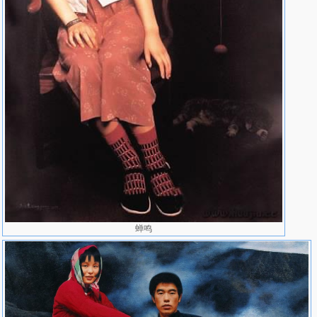
亚洲艺术节”。 十一月参加“香港国际艺术博览会”。十一月澳门苏齐
出版社出版《王沂东》。
1994年 十一月作为“香港国际艺术博览会”的特约嘉宾参加大会学术
活动
1995年 瑞士雷达画廊（RADO）收藏一幅作品，为亚洲艺术家中唯
一华人作品
1996年 参加欧洲共同体和少励画廊在布鲁塞尔共同举办的“中国当代
艺术大展”。
1997年 三月赴美国参加哈夫纳收藏中国油画十周年“开放的中国”油
画回顾展开幕式。十一月应澳门市政府之邀参加《乡土情怀》油画
展。 v
1998年 参加德国柏林举办之“东西写实派”油画汇展
1999年 三月参加香港少励画廊“王沂东油画作品展”。 （另：大事年
表中不足部分，请画家审稿时补上）《王沂东油画》画册出版。
2003年 作品《蝉鸣》参加第三届油画展获优胜奖
蝉鸣
2004年 10月，和艾轩、杨飞云等人发起成立“北京写实画派”。
2004年 参加北京写实画派第一次油画展
2005年 和陈逸飞、艾轩、杨飞云等人共同成立“中国写实画派”。
2005年 5月 参加德国杜伊斯堡美术馆中国油画家油画精品展
2005年 10月15日，参加在雅昌艺术馆举办的“中国艺术市场年度高