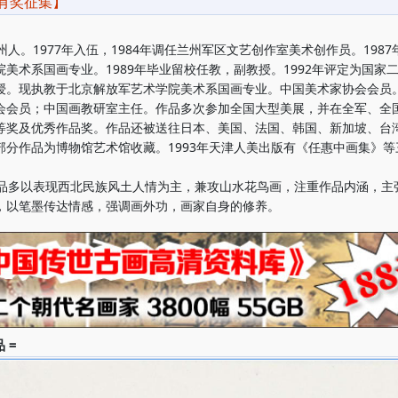
有奖征集】
人。1977年入伍，1984年调任兰州军区文艺创作室美术创作员。1987
院美术系国画专业。1989年毕业留校任教，副教授。1992年评定为国家
授。现执教于北京解放军艺术学院美术系国画专业。中国美术家协会会员
会会员；中国画教研室主任。作品多次参加全国大型美展，并在全军、全
等奖及优秀作品奖。作品还被送往日本、美国、法国、韩国、新加坡、台
部分作品为博物馆艺术馆收藏。1993年天津人美出版有《任惠中画集》等
多以表现西北民族风土人情为主，兼攻山水花鸟画，注重作品内涵，主
，以笔墨传达情感，强调画外功，画家自身的修养。
 =