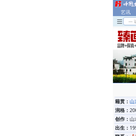
艺讯
— 
籍贯：
山
润格：
2
创作：
山
出生：
19