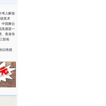
年考入解放
二级美术
。中国舞台
国美展获一
湾、香港等
三部画
张以情感