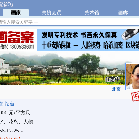
|
画家
|
美协会员
|
美术馆
|
画廊
|
请输入搜索关键字 —
任惠中
北京
东 烟台
0000 元/平方尺
水、花鸟、人物
58-12-25～