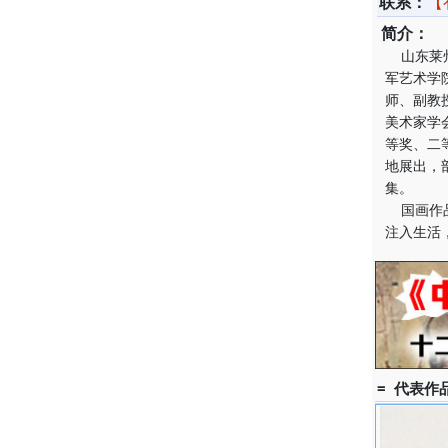
联系：
【
简介：
山东莱州
军艺术学
师、副教
美术家学
等奖、二
地展出，
集。
国画作品
注入生活
= 代表作品