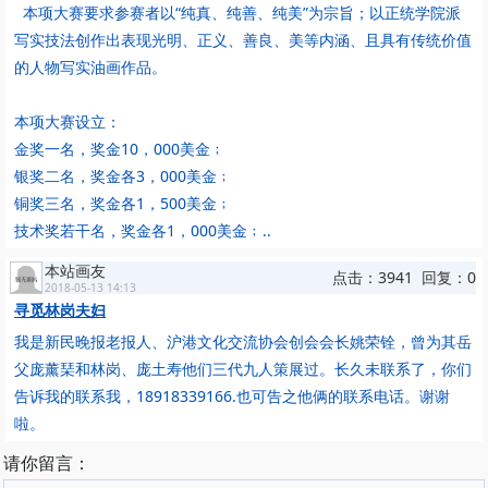
本项大赛要求参赛者以“纯真、纯善、纯美”为宗旨；以正统学院派
写实技法创作出表现光明、正义、善良、美等内涵、且具有传统价值
的人物写实油画作品。
本项大赛设立：
金奖一名，奖金10，000美金﹔
银奖二名，奖金各3，000美金﹔
铜奖三名，奖金各1，500美金﹔
技术奖若干名，奖金各1，000美金﹔..
本站画友
点击：3941 回复：0
2018-05-13 14:13
寻觅林岗夫妇
我是新民晚报老报人、沪港文化交流协会创会会长姚荣铨，曾为其岳
父庞薰琹和林岗、庞土寿他们三代九人策展过。长久未联系了，你们
告诉我的联系我，18918339166.也可告之他俩的联系电话。谢谢
啦。
请你留言：