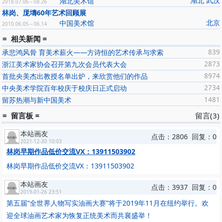
湖北 武汉
湖北美术馆
2018.07.06～08.26
林岗、厐壔60年艺术回顾展
北京
中国美术馆
2010.06.05～06.14
= 相关新闻 =
承悲鸿风骨 育美术薪火——方诗恒的艺术传承与求索
839
浙江美术家协会召开第九次会员代表大会
2873
首批央美杰出教授名单出炉，来欣赏他们的作品
8974
中央美术学院百年校庆于校庆日正式启动
2734
留苏热潮与新中国美术
1481
= 留言板 =
留言(3)
本站画友
点击：2806 回复：0
2021-12-30 10:03
林岗早期作品低价交流VX：13911503902
林岗早期作品低价交流VX：13911503902
本站画友
点击：3937 回复：0
2019-01-26 23:51
第五届“全世界人物写实油画大赛”将于2019年11月在纽约举行。欢
迎全球油画艺术家为恢复正统美术而共襄盛举！