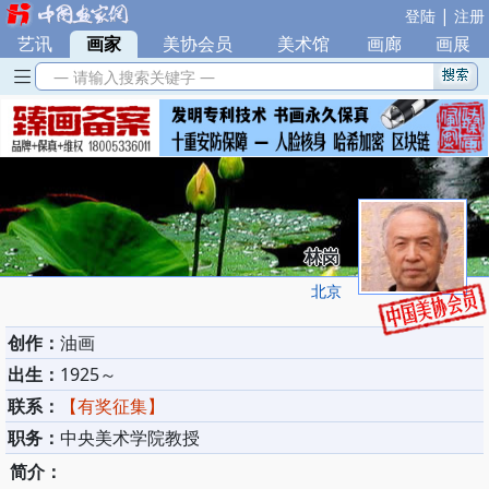
|
登陆
注册
艺讯
|
画家
|
美协会员
|
美术馆
|
画廊
|
画展
— 请输入搜索关键字 —
林岗
北京
创作：
油画
出生：
1925～
联系：
【有奖征集】
职务：
中央美术学院教授
简介：