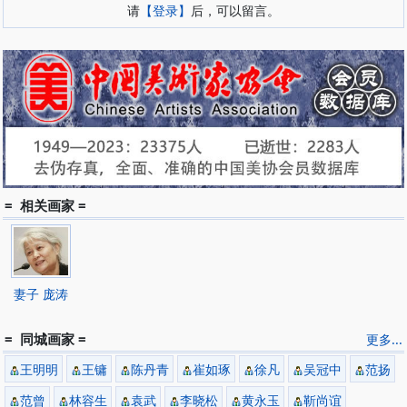
请
【登录】
后，可以留言。
= 相关画家 =
妻子 庞涛
= 同城画家 =
更多...
王明明
王镛
陈丹青
崔如琢
徐凡
吴冠中
范扬
范曾
林容生
袁武
李晓松
黄永玉
靳尚谊