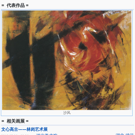
= 代表作品 =
沙风
= 相关画展 =
文心高古——林岗艺术展