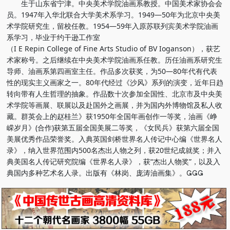
生于山东省宁津。中央美术学院油画系教授。中国美术家协会会
员。1947年入华北联合大学美术系学习。1949—50年为北京中央美
术学院研究生，留校任教。1954—59年入原苏联列宾美术学院油画
系学习，毕业于约干逊工作室
（I E Repin College of Fine Arts Studio of BV Ioganson），获艺
术家称号。之后继续在中央美术学院油画系任教。历任油画系研究生
导师、油画系第四画室主任。作品多次获奖，为50—80年代有代表
性的现实主义画家之一。80年代经过《沙风》系列的演变，近年日趋
转向带有人生哲理的抽象。作品数十次参加全国性、北京市及中央美
术学院等画展、联展以及赴国外之画展，并为国内外博物馆及私人收
藏。群英会上的赵桂兰》获1950年全国年画创作一等奖，油画《峥
嵘岁月》(合作)获第五届全国美展二等奖，《女民兵》获第六届全国
美展优秀作品荣誉奖。入典英国剑桥世界名人传记中心编《世界名人
录》，纳入世界范围内500名杰出人物之列，获20世纪成就奖；并入
典美国名人传记研究院编《世界名人录》，获“杰出人物奖”，以及入
典国内多种艺术名人录。出版有《林岗、庞涛油画集》。