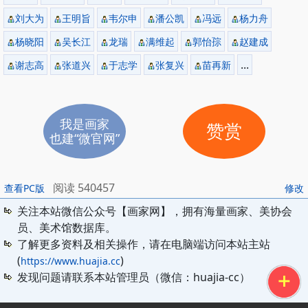
刘大为
王明旨
韦尔申
潘公凯
冯远
杨力舟
杨晓阳
吴长江
龙瑞
满维起
郭怡孮
赵建成
...
谢志高
张道兴
于志学
张复兴
苗再新
我是画家
赞赏
也建“微官网”
阅读 540457
查看PC版
修改
关注本站微信公众号【画家网】，拥有海量画家、美协会
员、美术馆数据库。
了解更多资料及相关操作，请在电脑端访问本站主站
(
)
https://www.huajia.cc
发现问题请联系本站管理员（微信：huajia-cc）