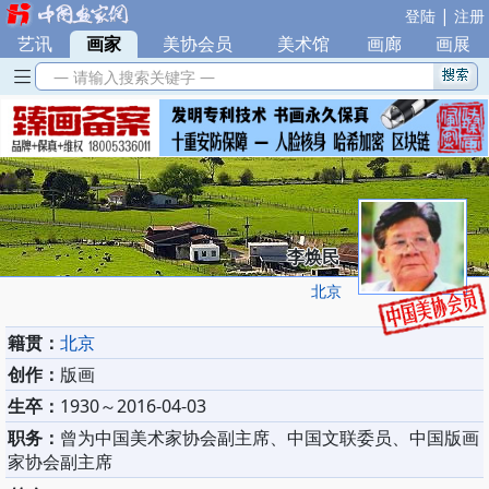
|
登陆
注册
艺讯
|
画家
|
美协会员
|
美术馆
|
画廊
|
画展
— 请输入搜索关键字 —
李焕民
北京
籍贯：
北京
创作：
版画
生卒：
1930～2016-04-03
职务：
曾为中国美术家协会副主席、中国文联委员、中国版画
家协会副主席