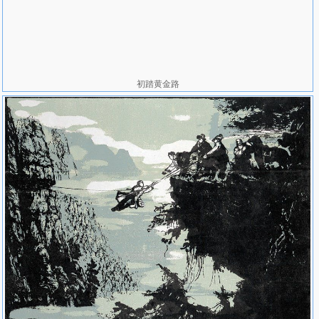
初踏黄金路