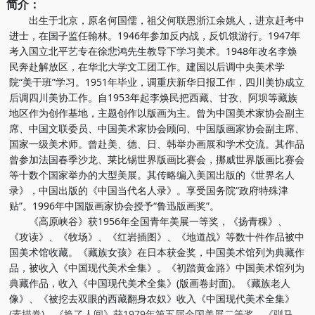
简介：
出生于北京，原名何国儒，祖父何联恩浙江余姚人，进京赶考中
进士，在国子监任翰林。1946年参加反内战，反饥饿游行。1947年
考入国立北平艺专在徐悲鸿先生教导下学习美术。1948年改名李焕
民奔赴解放区，在华北大学文工团工作。建国以后调中央美术学
院“美干班”学习。1951年毕业，调重庆新华日报工作，四川美协成立
后调四川美协工作。自1953年起李焕民把西藏、甘孜、阿坝等藏族
地区作为创作基地，主题创作以版画为主。曾为中国美术家协会副主
席、中国文联委员、中国美术家协会顾问、中国版画家协会副主席、
国家一级美术师。曾赴美、德、日、韩举办画展和学术交流。其作品
曾参加法国春季沙龙、莱比锡世界版画比赛会，挪威世界版画比赛会
等十数个国家举办的大型美展。其传略编入美国出版的《世界名人
录》，中国出版的《中国当代名人录》。享受国务院“政府特殊津
贴”。1996年中国版画家协会授予“鲁迅版画奖”。
《高原峡谷》获1956年全国青年美展一等奖，《扬青稞》、
《攻读》、《牧场》、《红岩插图》、《地道战》等数十件作品被中
国美术馆收藏。《藏族女孩》在日本获金奖，中国美术馆列为典藏作
品，被收入《中国现代美术全集》。《初踏黄金路》中国美术馆列为
典藏作品，收入《中国现代美术全集》(版画卷封面)。《藏族老人
像》、《被挖去双眼的西藏翻身农奴》收入《中国现代美术全集》
(素描卷)。《换了人间》获1979年第五届全国美展二等奖。《驯马