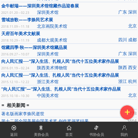
金牛献瑞——深圳美术馆馆藏作品迎春展
广东 深圳
深圳美术馆
2021.01.20～02.23
雪域放歌——李焕民艺术展
北京
北京画院美术馆
2018.11.09～11.18
天府百年美术文献展
四川 成都
成都大观美术馆
2018.10.29～11.19
馆藏四季·秋——深圳美术馆藏品展
广东 深圳
深圳美术馆
2016.09.27～10.07
向人民汇报──“深入生活、扎根人民”当代十五位美术家作品展
陕西 西安
陕西美术博物馆
2016.01.19～02.24
向人民汇报──“深入生活、扎根人民”当代十五位美术家作品展
浙江 杭州
浙江美术馆
2015.12.10～12.22
“向人民汇报”—“深入生活、扎根人民”当代十五位美术家作品展
北京
中国美术馆
2015.10.18～10.30
= 相关新闻 =
著名版画家李焕民逝世
778
第十二届全国美展中国美术奖.创作奖评奖结果
3864
中国美术家协会第八次全国代表大会胜利闭幕
1234
返回
美协会员
首页
书协会员
我的
第二届“中国美术奖•终身成就奖”颁奖式在京举行(图)
1444