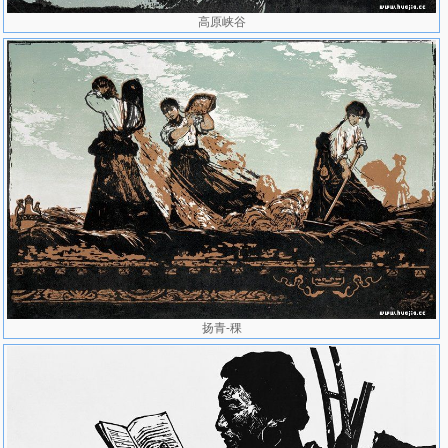
高原峡谷
扬青-稞