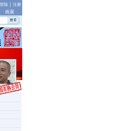
|
登陆
注册
画展