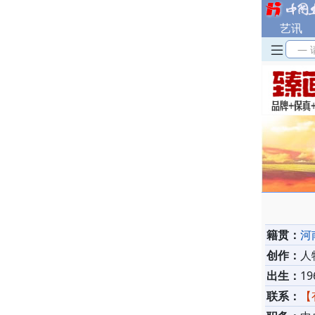
艺讯
— 
籍贯：
河
创作：
人
出生：
19
联系：
【