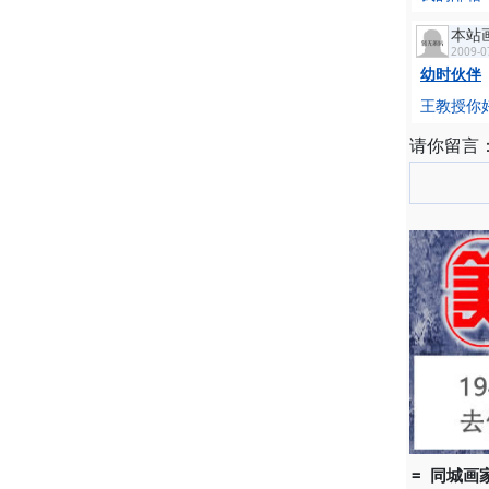
本站
2009-0
幼时伙伴
王教授你
请你留言
= 同城画家