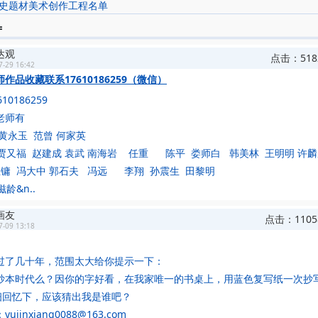
史题材美术创作工程名单
=
达观
点击：518
7-29 16:42
作品收藏联系17610186259（微信）
10186259
老师有
黄永玉 范曾 何家英
贾又福 赵建成 袁武 南海岩 任重 陈平 娄师白 韩美林 王明明 许麟
王镛 冯大中 郭石夫 冯远 李翔 孙震生 田黎明
龄&n..
画友
点击：110
7-09 13:18
过了几十年，范围太大给你提示一下：
抄本时代么？因你的字好看，在我家唯一的书桌上，用蓝色复写纸一次抄
..仔细回忆下，应该猜出我是谁吧？
jinxiang0088@163.com