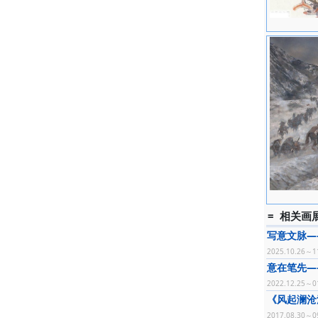
= 相关画展
写意文脉—
2025.10.26～1
意在笔先—
2022.12.25～0
《风起澜沧
2017.08.30～0