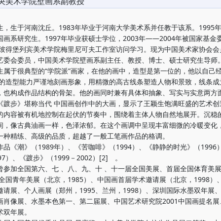
央美术学院壁画系副教授
生于河南沈丘。1983年毕业于河南大学美术系并任教于该系。1995
画系研究生。1997年毕业获硕士学位，2003年——2004年被国家基金
—彼得堡列宾美术学院梅里尼可夫工作室访问学习。现为中国美术家协会会
艺委会委员，中国美术学院壁画系副主任、教授、博士、硕士研究生导师
于很典型的“学院派”画家，在他的画中，造型是第一位的，他以自己
训练的造型能力严谨地刻画形象，用精微的高古线条塑造人物和景致，线条成
，也构成作品结构的骨架。他的画同时兼有具体和抽象、写实与实意两方
《踱步》堪称当代 中国画创作中的大画，显示了王颖生饱满旺盛的艺术创
的内容被有机地控制在起伏的节奏中，围绕着主体人物自然地展开。沉稳
间，像古典油画一样，色泽浓郁。在这个画调中呈现丰富细微的冷暖变化
一种精练、高级的品质，超越了一般工笔画作品的格调。
《潮》（1989年）、《苦咖啡》（1994）、《静静的时光》（1996
97）、《踱步》（1999－2002）[2] 。
加全国第六、七 、八、九、十 、十一届全国美展、首届全国体育美
、全国青年美展（北京，1985）、中国画首届学术邀请展（北京，1998）
邀请展、个人画展（郑州，1995、兰州，1998）、深圳国际水墨双年展
画肖像展、水墨本色第一、第二届展、中国艺术研究院2001中国画提名展
术双年展。