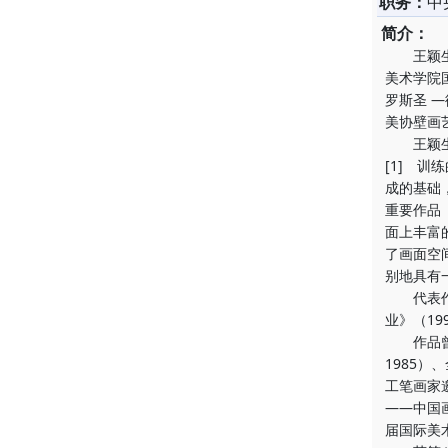
职务：
中
简介：
王颖生，
美术学院国
罗斯圣 
美协壁画
王颖生属
[1] 
成的基础
重要作品
面上丰富
了画面空
别地具有
代表作品
业》（19
作品曾参
1985）
工笔画家
——中国
届国际美