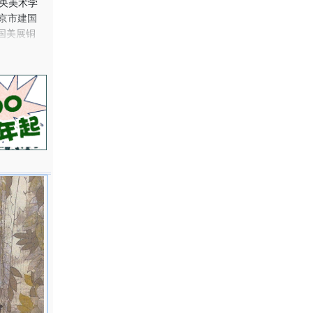
央美术学
京市建国
国美展铜
被北京市
委会、深圳
多种、并