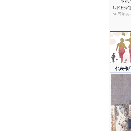
获第八届
院冈松家
50周年
奖、第十
委宣传部
美术馆等
出版物《
被多种媒
= 代表作品