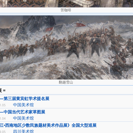
苦咖啡
翻越雪山
 =
—第三届黄宾虹学术提名展
中国美术馆
1.05
—中国当代艺术家草图展
中国美术馆
1.04
江•西南地区少数民族题材美术作品展》全国大型巡展
四川美术馆
9.05