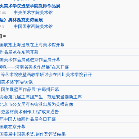
央美术学院造型学院教师作品展
中央美术学院美术馆
0.08
运》奥林匹克史诗画展
中国国家画院美术馆
7.31
 =
画展览上海巡展在上海美术馆开幕
作品展览在东莞开幕
国美术作品展览进京作品展开幕
黄河魂——河南省美术作品展”在京开幕
国高等艺术院校壁画教学研讨会在四川美术学院召开
国美术奖”评委访谈
全国美展壁画作品展”在郑州开幕
协会第九届主席团产生，范迪安当选新主席
北京市公安局府右街派出所为英模造像
历史题材美术创作工程”成果通告
届中国人物画作品展今日开幕
画展在京开幕
国美展中国美术奖.创作奖评奖结果