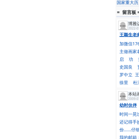
国家重大历
= 留言板 
博雅
2022-0
王颖生老师
加微信176
主做画家
启 功 
史国良 
罗中立 
徐里 杜滋
本站
2009-0
幼时伙伴
时间一晃
还记得手
份....
我的邮箱：yu