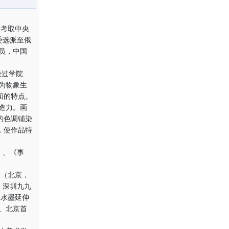
年考取中央
委选派至俄
员，中国
。
经过学院
为物象生
面的特点。
造力。画
的色调铺染
，使作品特
）、《事
展（北京，
、深圳九九
、水墨延伸
、北京首