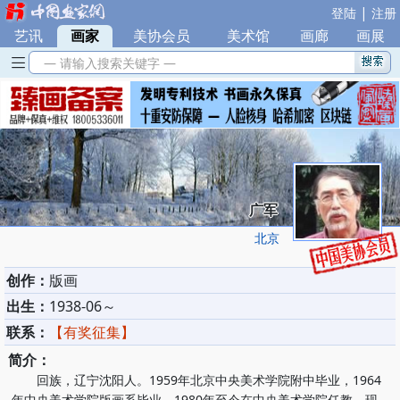
|
登陆
注册
艺讯
|
画家
|
美协会员
|
美术馆
|
画廊
|
画展
— 请输入搜索关键字 —
广军
北京
创作：
版画
出生：
1938-06～
联系：
【有奖征集】
简介：
回族，辽宁沈阳人。1959年北京中央美术学院附中毕业，1964
年中央美术学院版画系毕业。1980年至今在中央美术学院任教。现