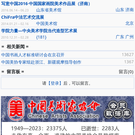
写意中国2016·中国国家画院美术作品展（济南）
山东 济南
山东省美术馆
2016.06.14～06.23
ChiFra中法艺术交流展
北京
中国美术馆
2014.01.21～02.16
学院力量—中央美术学院当代造型艺术展
广东 广州
{181}
2010.12.31～02.28
= 相关新闻 =
中国书画人才标准研讨会在京召开
13627
中国美协专家组赴浙江、新疆观摩指导创作
1367
= 留言板 =
留言(0)
请
【登录】
后，可以留言。