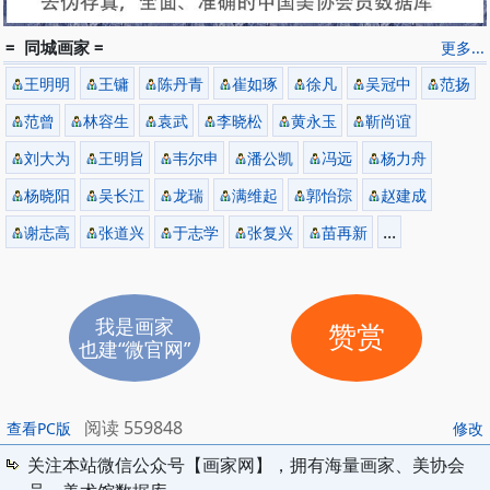
= 同城画家 =
更多...
王明明
王镛
陈丹青
崔如琢
徐凡
吴冠中
范扬
范曾
林容生
袁武
李晓松
黄永玉
靳尚谊
刘大为
王明旨
韦尔申
潘公凯
冯远
杨力舟
杨晓阳
吴长江
龙瑞
满维起
郭怡孮
赵建成
...
谢志高
张道兴
于志学
张复兴
苗再新
我是画家
赞赏
也建“微官网”
阅读 559848
查看PC版
修改
关注本站微信公众号【画家网】，拥有海量画家、美协会