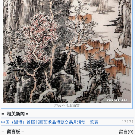
湿云不飞山满雪
= 相关新闻 =
中国（淄博）首届书画艺术品博览交易月活动一览表
13171
= 留言板 =
留言(0)