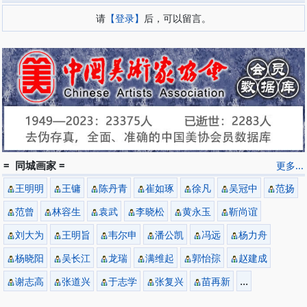
请
【登录】
后，可以留言。
= 同城画家 =
更多...
王明明
王镛
陈丹青
崔如琢
徐凡
吴冠中
范扬
范曾
林容生
袁武
李晓松
黄永玉
靳尚谊
刘大为
王明旨
韦尔申
潘公凯
冯远
杨力舟
杨晓阳
吴长江
龙瑞
满维起
郭怡孮
赵建成
...
谢志高
张道兴
于志学
张复兴
苗再新