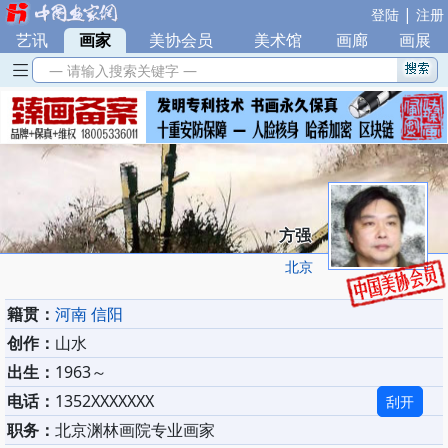
|
登陆
注册
艺讯
|
画家
|
美协会员
|
美术馆
|
画廊
|
画展
— 请输入搜索关键字 —
方强
北京
籍贯：
河南 信阳
创作：
山水
出生：
1963～
电话：
1352XXXXXXX
刮开
职务：
北京渊林画院专业画家