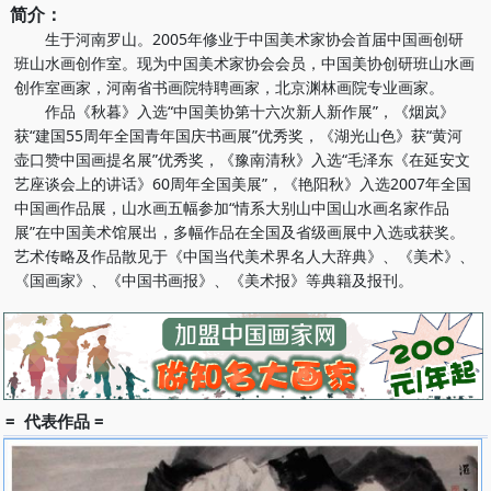
简介：
生于河南罗山。2005年修业于中国美术家协会首届中国画创研
班山水画创作室。现为中国美术家协会会员，中国美协创研班山水画
创作室画家，河南省书画院特聘画家，北京渊林画院专业画家。
作品《秋暮》入选“中国美协第十六次新人新作展”，《烟岚》
获“建国55周年全国青年国庆书画展”优秀奖，《湖光山色》获“黄河
壶口赞中国画提名展”优秀奖，《豫南清秋》入选“毛泽东《在延安文
艺座谈会上的讲话》60周年全国美展”，《艳阳秋》入选2007年全国
中国画作品展，山水画五幅参加“情系大别山中国山水画名家作品
展”在中国美术馆展出，多幅作品在全国及省级画展中入选或获奖。
艺术传略及作品散见于《中国当代美术界名人大辞典》、《美术》、
《国画家》、《中国书画报》、《美术报》等典籍及报刊。
= 代表作品 =