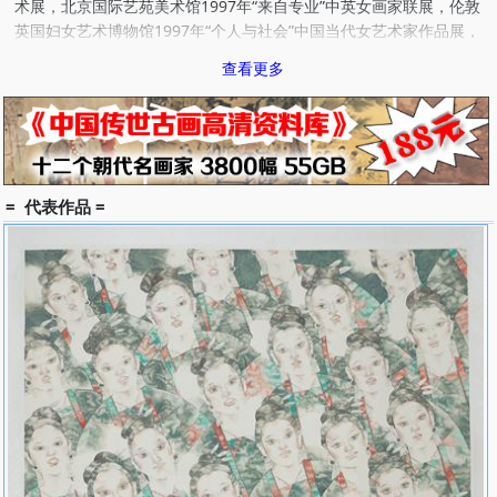
术展，北京国际艺苑美术馆1997年“来自专业”中英女画家联展，伦敦
英国妇女艺术博物馆1997年“个人与社会”中国当代女艺术家作品展，
芝加哥阿特米西亚画廊1998年“世纪·女性”艺术展，北京中国美术馆
查看更多
1998年“半边天·中国的女艺术家们”，波恩妇女博物馆1999年“99中青
年工笔画家作品提名展”，深圳美术馆2001年“弦外之音·中国当代艺
术”，悉尼莫斯曼艺术画廊2001年“中国现代水墨·雕塑展”，巴黎皮尔·
卡丹艺术馆等2001年“融合互渗”当代中国画家十人展，北京首都师范
大学美术馆、 北京嘉德在线美术馆、深圳美术馆、成都现代美术馆
2001年“与世纪同行”2001工笔重彩艺术精品展，北京中国美术馆
= 代表作品 =
2001年“百年中国画展”，北京中国美术馆2001年“研究与超越”中国小
型油画展，北京中国美术馆，上海美术馆等2002年“融合互渗”2002
年度展，上海刘海粟美术馆，湖北美术馆2002年“中国实验水墨展”，
青岛美术馆，北京红门画廊等2003年“开放的时代”，北京中国美术馆
2003年“念珠与笔触”，北京东京艺术工程2003年“今日中国美术”，北
京世纪坛美术馆2003年“目光所及”，北京红门画廊2003年“融合互
渗”，北京国际艺苑美术馆2003年“形而上”艺术展，上海美术馆2003
年“非常融合”2003年度展，北京国际艺苑美术馆2004年“融合互
渗”2005年度展，北京中国美术馆2004年“水痕墨迹”，深圳画院美术
馆2004年“空洞宣言”，上海多伦美术馆2004年“融合互渗”2004年度
展，北京中国美术馆2004年“第十届全国美展”，北京中国美术馆
2005年“都市女性”水墨画展，北京今日美术馆2005年“中日女性艺术