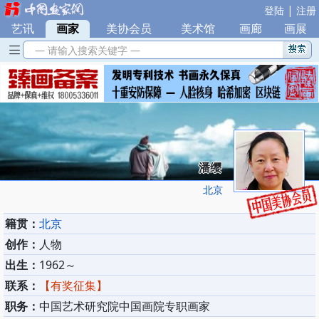
|
登陆
注册
艺讯
|
画家
|
美协会员
|
美术馆
|
画廊
|
画展
— 请输入搜索关键字 —
潘缨
北京
籍贯：
北京
创作：
人物
出生：
1962～
联系：
【有奖征集】
职务：
中国艺术研究院中国画院专职画家