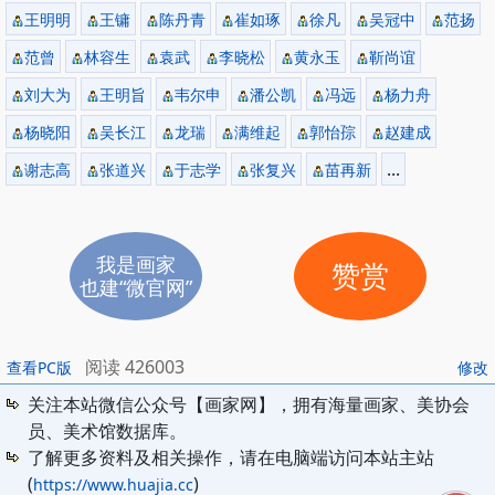
王明明
王镛
陈丹青
崔如琢
徐凡
吴冠中
范扬
范曾
林容生
袁武
李晓松
黄永玉
靳尚谊
刘大为
王明旨
韦尔申
潘公凯
冯远
杨力舟
杨晓阳
吴长江
龙瑞
满维起
郭怡孮
赵建成
...
谢志高
张道兴
于志学
张复兴
苗再新
我是画家
赞赏
也建“微官网”
阅读 426003
查看PC版
修改
关注本站微信公众号【画家网】，拥有海量画家、美协会
员、美术馆数据库。
了解更多资料及相关操作，请在电脑端访问本站主站
(
)
https://www.huajia.cc