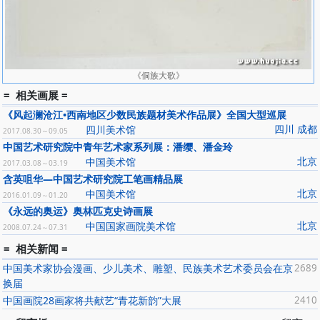
中国工笔画学会首届大展金叉奖1989年〖高原的风〗中国书画大奖
赛二等奖1990年〖流彩〗美国西南大学国际文止戈评鉴委员会拔萃
艺术家奖1991年〖彩衣〗全国第一届民族文化风情中国画大展特等
奖1991年〖净土〗中国工笔画学会第二届大展优秀奖1992年〖艳阳
天〗纪念延安座谈会上的讲话发表五十周年北京市美展优秀奖、 全
《侗族大歌》
国美展铜奖1992年〖虚构1号〗尼斯国际素描水彩大展优秀作品奖
= 相关画展 =
1993年〖丰年〗东方杯中国画大赛二等奖1993年〖夜归〗全国中国
《风起澜沧江•西南地区少数民族题材美术作品展》全国大型巡展
画展览中国画艺委会优秀奖1994年〖心愿〗第一届中国少数民族美
四川 成都
四川美术馆
2017.08.30～09.05
术作品展银奖1994年〖彝女〗中国工笔画学会第三届大展三等奖
中国艺术研究院中青年艺术家系列展：潘缨、潘金玲
1994年〖春雨〗新铸联杯中国画、油画精品展优秀奖1995年〖背
北京
中国美术馆
2017.03.08～03.19
影〗〖绿荫〗中国艺术研究院中国画学术精诚奖1995年〖姐妹〗第
含英咀华—中国艺术研究院工笔画精品展
二届中国少数民族美术作品展铜奖1995年〖四季〗组画亚洲女画家
北京
中国美术馆
2016.01.09～01.20
作品展优异奖2001年〖青稞酒〗、〖酥油灯〗中国重彩画大展学术
《永远的奥运》奥林匹克史诗画展
奖等
北京
中国国家画院美术馆
收 藏
2008.07.24～07.31
中国美术馆中国美术家协会北京分会中国画研究院西安美术学院
= 相关新闻 =
北京国际艺苑美术馆中国艺术研究院天津泰达美术馆上海美术馆深圳
中国美术家协会漫画、少儿美术、雕塑、民族美术艺术委员会在京
2689
美术馆中国油画博物馆等 出 版〈潘缨画集〉荣宝斋出版社〈艺
换届
术之维·潘缨〉湖南美术出版社〈当代中国名家民族风情绘画系列丛
中国画院28画家将共献艺“青花新韵”大展
2410
书·潘缨画集〉朝华出版社〈重彩画技法·潘缨〉河南美术出版社〈名