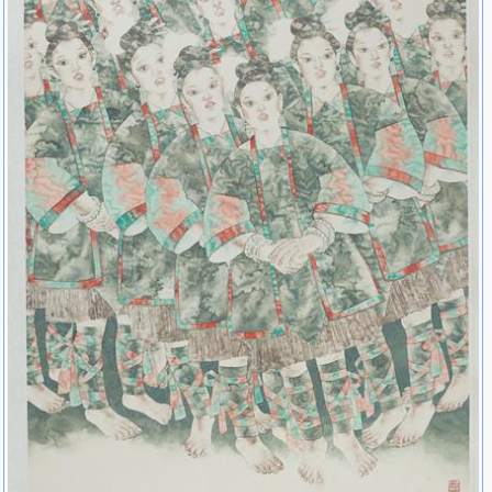
家特选展”，东京日中友好会馆，北京中日友好会馆2005年“融合互
渗”2005年度展，北京炎黄艺术馆，深圳美术馆2005年“大河上下”中
国油画回顾展2005年“非常笔墨”当代中国画名家邀请展，北京今日美
术馆2005年“学院工笔”，北京今日美术馆2005年“中国美术出版界提
名中青年画家50人展”，北京今日美术馆2006年“潘缨、刘俐蕴联
展”，德国爱沙芬堡久久画廊2006年“中国美术出版界提名百名画家
展”，北京首都博物馆2006年“军艺，1979”北京中国美术馆2006
年“今日中国美术”北京中国美术馆2007年“彤管留芳——宁、京、容
著名女画家联展”北京画院美术馆2007年“学院经典”工笔画作品展，
湖北美术学院美术馆2007年“墨缘100”，北京东区艺术中心2008
年“彩色的世界”国际女艺术家作品展，北京中国美术馆2008年“北京
女美术家联谊会三年展”，北京中国美术馆2008年“奥林匹克美术大
会”，北京中国国际展览中心2008年“全国廉政文化绘画书法作品
展”，北京中国美术馆2008年“味象－澄怀”中国当代水磨邀请展，台
北大象艺术空间2008年“深圳国际水墨双年展“，深圳美术馆2009
年“微观与精致”，北京中国美术馆
获 奖
1984年〖彝村集市〗北京市美展优秀奖1985年〖海南纪行〗海
军文艺创作三等奖1986年〖结伴〗首届民族大家庭美术、摄影、书
法展览优秀奖1986年〖春夜〗八十年代画展优秀奖1988年〖酥油〗