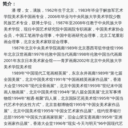
简介：
潘 缨，女，满族，1962年生于北京，1983年毕业于解放军艺术
学院美术系中国画专业，2006年毕业与中央民族大学美术学院少数
民族艺术专业，获博士学位，1987年至2008年任教于中央民族大学
美术学院，现任中国艺术研究院中国画院专职画家，中国美术家协会
会员，中国工笔画学会理事，中国中彩画研究会理事，北京工笔重彩
画会理事，北京女美术家联谊会理事。
1987年北京中央美术学院画廊1989年北京墨西哥驻华使馆1996
年北京汉世画廊1997年伦敦中国当代画廊1998年伦敦中国当代画廊
2001年东京日本美术家会馆――青罗画廊2002年北京中央民族大学
美术学院美术馆
1989年“中国现代工笔画精英展”，东京永井画廊1989年“第七届
全国美展”，北京中国美术馆1991年“中国画精英画家作品展”，香港
大会堂1992年“现代没骨画展”，北京中国美术馆1993年“世纪末中国
画人物画展”，北京中国美术馆1994年“第八届全国美展”北京军事博
物馆1994年“相遇·相聚”四人展，北京国际艺苑美术馆1995年“中国当
代艺术中的女性方式”，北京首都博物馆1995年“中国女美术家作品
展”，北京中国美术馆1995年“中国女艺术家作品展”，纽约世界银行
总部1995年“中国实力派画家联展”，旧金山荣宝斋画廊1995年“亚洲
女画家作品展”，香港大会堂1996年“现实·今天与明天”96中国现代艺