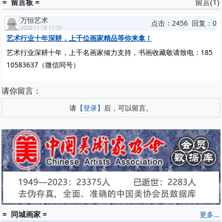
= 留言板 =
留言(1)
家画库－潘缨〉四川美术出版社《潘缨艺术创作状态》美术观点
万恒艺术
点击：2456 回复：0
2020-11-18 11:35
艺术行业十年深耕，上千位画家精品等你来拿！
艺术行业深耕十年，上千名画家倾力支持，书画收藏敬请致电：185
10583637（微信同号）
请你留言：
请
【登录】
后，可以留言。
= 同城画家 =
更多...