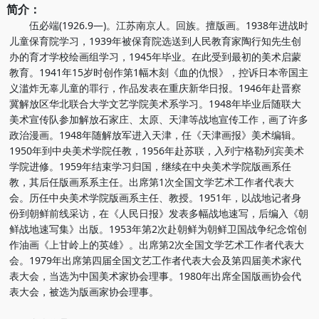
简介：
伍必端(1926.9—)。江苏南京人。回族。擅版画。1938年进战时
儿童保育院学习，1939年被保育院选送到人民教育家陶行知先生创
办的育才学校绘画组学习，1945年毕业。在此受到最初的美术启蒙
教育。1941年15岁时创作第1幅木刻《血的仇恨》，控诉日本帝国主
义滥炸无辜儿童的罪行，作品发表在重庆新华日报。1946年赴晋察
冀解放区华北联合大学文艺学院美术系学习。1948年毕业后随联大
美术宣传队参加解放石家庄、太原、天津等战地宣传工作，画了许多
政治漫画。1948年随解放军进入天津，任《天津画报》美术编辑。
1950年到中央美术学院任教，1956年赴苏联，入列宁格勒列宾美术
学院进修。1959年结束学习归国，继续在中央美术学院版画系任
教，其后任版画系系主任。出席第1次全国文学艺术工作者代表大
会。历任中央美术学院版画系主任、教授。1951年，以战地记者身
份到朝鲜前线采访，在《人民日报》发表多幅战地速写，后编入《朝
鲜战地速写集》出版。1953年第2次赴朝鲜为朝鲜卫国战争纪念馆创
作油画《上甘岭上的英雄》。出席第2次全国文学艺术工作者代表大
会。1979年出席第四届全国文艺工作者代表大会及第四届美术家代
表大会，当选为中国美术家协会理事。1980年出席全国版画协会代
表大会，被选为版画家协会理事。