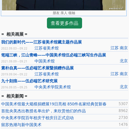
朋友 亲人 领袖
查看更多作品
= 相关画展 =
我们的新时代——江苏省美术馆藏主题作品展
江苏 南京
江苏省美术馆
2022.09.03～09.22
笔端三峡，江山青峰——中国美术馆伍必端三峡写生作品展
北京
中国美术馆
2021.09.09～09.21
素朴自真——伍必端艺术展暨捐赠作品展
江苏 南京
江苏省美术馆
2019.09.04～09.22
九十刻痕——伍必端艺术研究展
北京
中央美术学院美术馆
2016.09.05～09.25
= 相关新闻 =
中国美术馆最大规模捐赠展19日亮相 850件名家经典贺新春
5307
首批央美杰出教授名单出炉，来欣赏他们的作品
8962
中央美术学院百年校庆于校庆日正式启动
2730
留苏热潮与新中国美术
1476