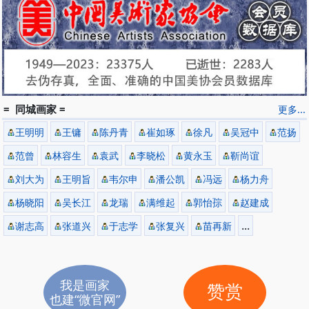
= 同城画家 =
更多...
王明明
王镛
陈丹青
崔如琢
徐凡
吴冠中
范扬
范曾
林容生
袁武
李晓松
黄永玉
靳尚谊
刘大为
王明旨
韦尔申
潘公凯
冯远
杨力舟
杨晓阳
吴长江
龙瑞
满维起
郭怡孮
赵建成
...
谢志高
张道兴
于志学
张复兴
苗再新
我是画家
赞赏
也建“微官网”