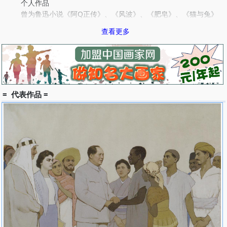
个人作品
曾为鲁迅小说《阿Q正传》、《风波》、《肥皂》、《猫与兔》
插图。1956年赴前苏联列宁格勒列宾美术学院进修版画三年。应著
查看更多
名翻译家曹靖华之邀为苏联作家绥拉菲摩维支所著《铁流》插图，为
富尔曼诺夫小说《恰巴耶夫》作插图，该插图获全国书籍插图优秀作
品奖。创作《周总理》素描头像，北京出版社单幅印刷发行并用于
《周恩来选集》作封面，深受广大读者欢迎。创作水彩画《寂静的草
地》、纸版画《葵花地》作品均为英国大英博物馆收藏。《鲁迅先
生》为北京鲁迅博物馆收藏。彩墨画《喀什印象之一》、《喀什印象
= 代表作品 =
之二》，获丝绸之路画展铜牌奖励 。设计抗日战争和世界反法西斯
战争胜利40周年首日封，获优秀奖。1979年当选为中国美术家协会
理事，1980年被选为中国版画家协会理事。1984年由天津人民美术
出版社出版《伍必端画集》。1986年被邮电部聘为中国邮票图稿评
审委员。
成就
1986年秋赴法国巴黎考察，11月在巴黎法中友协画店举办个人
作品展。1987年被聘为中国美术家协会版画艺术委员会委员，同年
应法中友好协会邀请赴法国巴黎访问并举办个展。1992年应日栖中
川美术馆之邀赴日本举办个展，并由该美术馆出版《伍必端画集》。
1994年应邀赴美国在美国夏威夷荣贵画廊举办个展，同年由安徽美