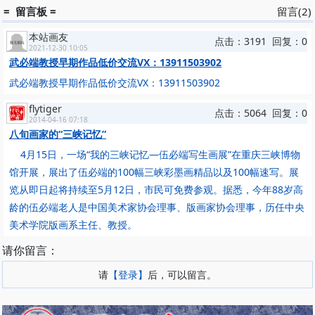
= 留言板 =
留言(2)
本站画友
点击：3191 回复：0
2021-12-30 10:05
武必端教授早期作品低价交流VX：13911503902
武必端教授早期作品低价交流VX：13911503902
flytiger
点击：5064 回复：0
2014-04-16 07:18
八旬画家的“三峡记忆”
4月15日，一场“我的三峡记忆—伍必端写生画展”在重庆三峡博物
馆开展，展出了伍必端的100幅三峡彩墨画精品以及100幅速写。展
览从即日起将持续至5月12日，市民可免费参观。据悉，今年88岁高
龄的伍必端老人是中国美术家协会理事、版画家协会理事，历任中央
美术学院版画系主任、教授。
请你留言：
请
【登录】
后，可以留言。