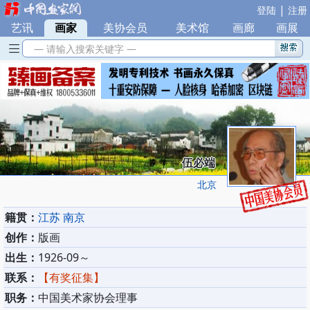
|
登陆
注册
艺讯
|
画家
|
美协会员
|
美术馆
|
画廊
|
画展
— 请输入搜索关键字 —
伍必端
北京
籍贯：
江苏 南京
创作：
版画
出生：
1926-09～
联系：
【有奖征集】
职务：
中国美术家协会理事