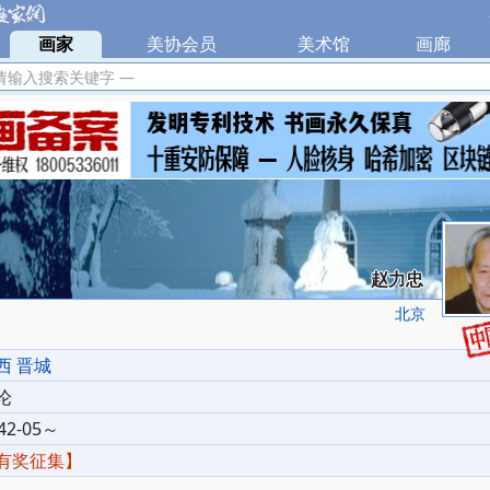
|
画家
|
美协会员
|
美术馆
|
画廊
|
请输入搜索关键字 —
赵力忠
北京
西 晋城
论
42-05～
有奖征集】