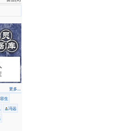
更多...
容生
凯
冯远
高