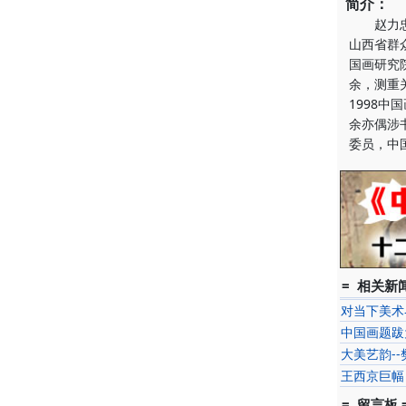
简介：
赵力忠，
山西省群
国画研究
余，测重关
1998
余亦偶涉
委员，中
= 相关新闻
对当下美术
中国画题跋
大美艺韵-
王西京巨幅
= 留言板 