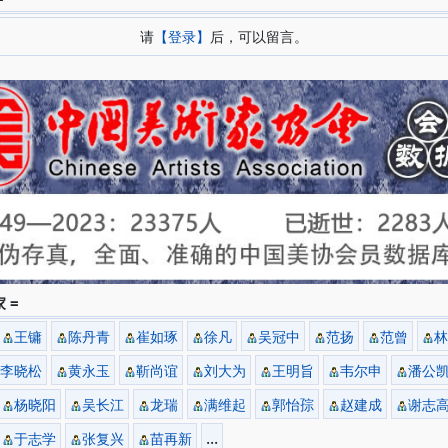
请
【登录】
后，可以留言。
 =
王镛
陈丹青
崔如琢
徐凡
吴冠中
范扬
范曾
林
李晓松
黄永玉
靳尚谊
刘大为
王明旨
韦尔申
潘公
杨晓阳
吴长江
龙瑞
满维起
郭怡孮
赵建成
谢志
...
于志学
张复兴
苗再新