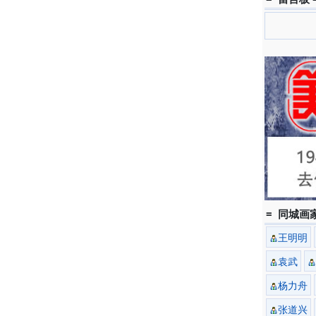
= 同城画家
王明明
袁武
杨力舟
张道兴