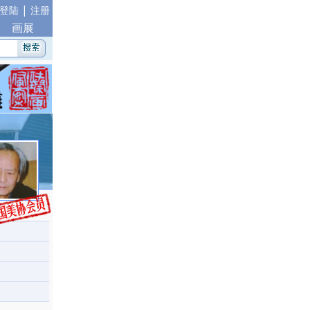
|
登陆
注册
画展