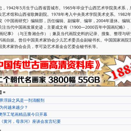
1942年5月生于山西省晋城市。1965年毕业于山西艺术学院美术系，
众艺术馆和山西省歌舞剧院。1978年考入中央美术学院美术史系。1982
院《中国画研究》编辑部，历任编辑、副编审、编审，2004年退休。编辑
注当代中国画发展史迹，主要成文有《1900—2000百年中国画纪略》、《
中国画纪事》（与王鲁湘合作）；兼及当代画院史料的记录、搜集、整理与研
书画自娱。曾任中国美术家协会少儿艺术委员会副秘书长。中国国家画院
国美术家协会会员，李可染艺术基金会艺委会秘书长等。
 =
界浮躁之风是一剂清醒剂
为何越来越少？
-樊萍工笔画精品展今日开幕
《黄河，母亲河》座谈会发言纪要
=