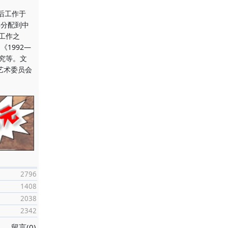
后工作于
年分配到中
工作之
1992—
究等。文
艺术委员会
2796
1408
2038
2342
留言(0)