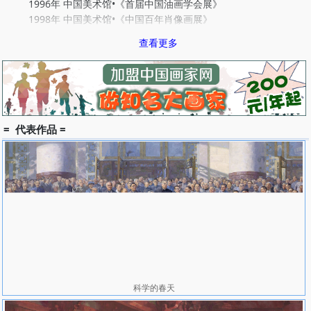
1996年 中国美术馆•《首届中国油画学会展》
1998年 中国美术馆•《中国百年肖像画展》
2000年 中国美术馆•《20世纪中国油画展》
查看更多
2000年 北京•国际艺苑美术馆《戴士和、丁一林、胡明哲联展》
2002年 北京、上海、广州•《中国油画学会小型油画巡回展》
2003年 中国美术馆•《第三届中国油画展》
2004年 上海•刘海粟美术馆 北京•中央美术学院美术馆
《白石油纪》油画邀请展
2005年 中国美术馆•《北京水彩邀请展》
= 代表作品 =
2005年 中国美术馆•《全国著名企业家肖像画展》
2006年 中国美术馆•《大河上下》油画学会展
2007年 中国美术馆•《精神与品格》油画学会展
2008年 北京.特米斯艺术馆《戴士和、丁一林、李延州油画展》
2008年 中国美术馆•《中国油画写生作品汇展》
2009年 南京美术馆•《柬埔寨写生创作展》
2006～2009年 创作国家重大历史题材大型油画《科学的春天》
2009～2010年 创作大型油画《飘来的北京》《苍洲镇海吼》
2011年 中国美术馆•《记念辛亥革命100周年油画作品展》
●著作、画册：
科学的春天
《当代素描教程》（与胡明哲合著） 北京工艺美术出版社
《油画》高等艺术院校国家级重点教材 中国美术学院出版社