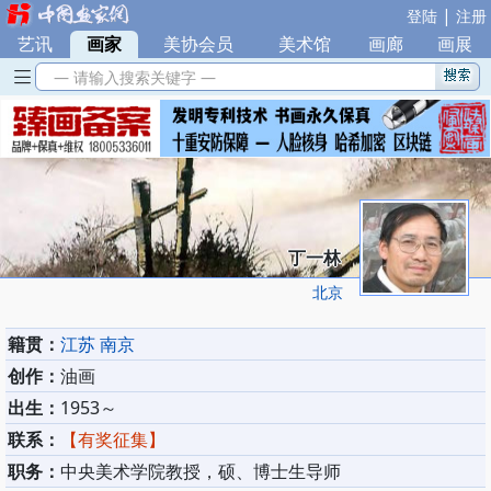
|
登陆
注册
艺讯
|
画家
|
美协会员
|
美术馆
|
画廊
|
画展
— 请输入搜索关键字 —
丁一林
北京
籍贯：
江苏 南京
创作：
油画
出生：
1953～
联系：
【有奖征集】
职务：
中央美术学院教授，硕、博士生导师