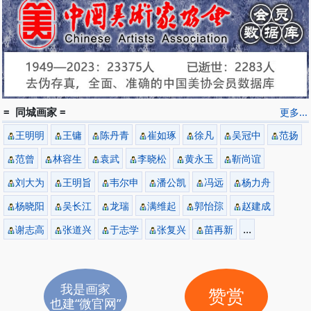
2009年
任中央美术学院造型艺术研究所副所长；
江苏美术馆•《吴哥印象•中国油画家吴哥写生作品展》；
2010年
为无锡大运河博物馆创作大型油画《飘来的北京》、《沧州镇海
吼》；
艺术风格
= 同城画家 =
更多...
1991年作品《小骑手》（1990年作）参加中国油画年展，获优秀
奖；
王明明
王镛
陈丹青
崔如琢
徐凡
吴冠中
范扬
1986年作品《母亲》（1986年作）参加北京市美术作品展，获优秀
范曾
林容生
袁武
李晓松
黄永玉
靳尚谊
奖；
刘大为
王明旨
韦尔申
潘公凯
冯远
杨力舟
杨晓阳
吴长江
龙瑞
满维起
郭怡孮
赵建成
...
谢志高
张道兴
于志学
张复兴
苗再新
我是画家
赞赏
也建“微官网”