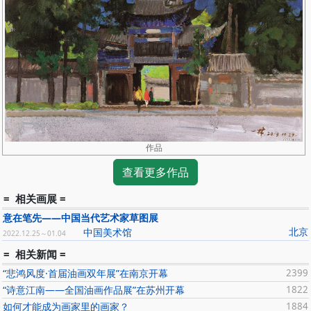
中国美术馆•《全国青年美术展》；
1987年
上海•《第一届中国油画展》；
中国美术馆•《中国油画人体艺术大展》；
1988年
硕士研究生毕业于中央美术学院油画系留校任教；
中国美术馆•《中国油画年展》•获优秀奖；
1992年
中国美术馆•《20世纪——中国美术作品展》；
1993年
作品
中国美术馆•《中国油画双年展》；
查看更多作品
俄罗斯、莫斯科、彼得堡•《中国油画艺术交流展》；
1995年
= 相关画展 =
任中央美术学院油画系副主任；
意在笔先——中国当代艺术家草图展
1996年
北京
中国美术馆
2022.12.25～01.04
中国美术馆•《首届中国油画学会展》；
1998年
= 相关新闻 =
中国美术馆•《中国百年肖像画展》；
“悲鸿风度·首届油画双年展”在南京开幕
2399
2000年
“诗意江南——全国油画作品展”在苏州开幕
1822
中国美术馆•《20世纪中国油画展》；
如何才能成为画家里的画家？
1884