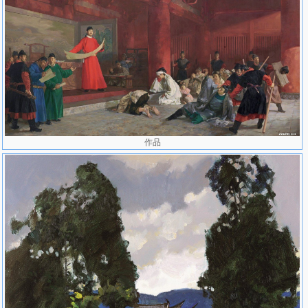
《丁一林画集》 广西美术出版社
《一幅画》 岭南美术出版社
《良师画室》——丁一林油画静物 人民美术出版社
《解构与重构》——绘画构图新概念（与马晓腾合著） 岭南美
术出版社
《造形与形态》（与胡明哲合著） 河北美术出版社
《丁一林风景写生画集》 天津人民美术出版社
《中央美术学院第二工作室》丁一林主编 北京大学出版社
《学院语境----丁一林卷》 中国民族美术出版社
作品
《中国当代名家精品----丁一林卷》 线装书局
作品曾多次参加国内外重要画展。代表作品：油画《少女肖
像》、《持琴者》系列、《岁月》风景系列、《小骑手》、《牧羊
女》、《画家广军肖像》、《梦》系列、《科学的春天》等。部分作
品获奖并被中国美术馆、中央美术学院美术馆、北京国际艺苑美术
馆、宁波美术馆以及国内外人士收藏。
年表
中文
English
1985年