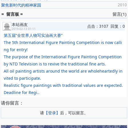
2002年
聚焦新时代的精神家园
2010
北京、上海、广州•《中国油画学会小型油画巡回展》；
2003年
= 留言板 =
留言(1)
中国美术馆•《第三届中国油画展》；
本站画友
点击：3107 回复：0
2004年
2019-02-13 01:11
任中央美术学院油画系常务副主任；
第五届“全世界人物写实油画大赛”
上海•刘海粟美术馆 北京•中央美术学院美术馆；
The 5th International Figure Painting Competition is now calli
《白石油纪》油画邀请展；
ng for entry!
展开 >>
The purpose of the International Figure Painting Competition
2005年
by NTD Television is to revive the traditional fine arts.
中国美术馆•《北京水彩邀请展》；
中国美术馆•《全国著名企业家肖像画展》；
All oil painting artists around the world are wholeheartedly in
2006-2009年
vited to participate.
为国家重大历史题材工程创作《科学的春天》，中国美术馆展出；
Realistic figure paintings with traditional values are expected.
2006年
Deadline for Regi..
中国美术馆•《大河上下》油画学会展；
2007年
请你留言：
中国美术馆•《精神与品格》油画学会展；
请
【登录】
后，可以留言。
2008年
北京.特米斯艺术馆•《戴士和、丁一林、李延洲油画展》；
中国美术馆•《全国写生油画展》油画学会展；