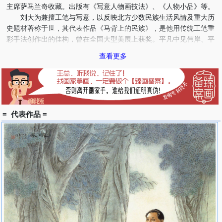
主席萨马兰奇收藏。出版有《写意人物画技法》、《人物小品》等。
刘大为兼擅工笔与写意，以反映北方少数民族生活风情及重大历
史题材著称于世，其代表作品《马背上的民族》，是他用传统工笔重
彩手法创作出的佳构，曾在全国大型美展上获奖。平凡中见伟岸、平
和中显沧桑的功力是刘大为十几年边陲生活的展开，也是其对历史风
查看更多
貌与时代精神的独特把握。
教育：
1968年毕业于内蒙师大美术系，
1980年毕业于中央美术学院中国画研究生班，
= 代表作品 =