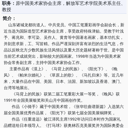
职务：
原中国美术家协会主席，解放军艺术学院美术系主任、
教授
简介：
山东诸城龙都街道人。中共党员。中国工笔重彩画学会副会长，新
近当选为国际造型艺术家协会主席，享受政府特殊津贴。受教于叶浅
予、蒋兆和、李可染、吴作人、黄胄等中国著名画家，基本功扎实，
并刻意求新，工、写皆精。作品严谨深刻并富有浓烈的生活气息，作
品以反映北方少数民族生活风情以及重大历史题材著称于世。是中国
当前艺术成就突出，影响较大的国画家。1998年当选为中国美术家
协会常务副主席，主持中国美术家协会工作。
主要作品有《漠上》、《马背上的民族》、《阳光下》、《晚
风》、《帕米尔婚礼》、《草原上的歌》、《马扎归来》等。近几年
来，大量作品在中国、美国、日本、法国、新加坡以及香港、澳门、
台湾等地展出。
《马背上的民族》获第二届工笔重彩大展一等奖，《晚风》获
1991年全国美展银奖和关山月中国画创作奖。
作品《小骑手》藏于中国美术馆，《张华壮曲谱新篇》入选第六
届全国美展优秀作品展，《阳光下》获第七届全国美展铜牌奖 。
作品《任重道远》被江泽民主席1992年访问日本时作为国家礼
品赠送给日本领导人。《打马球》获奥林匹克美展奖并为国际奥委会