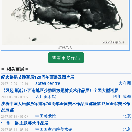
维族老人
查看更多作品
= 相关画展 =
纪念路易艾黎诞辰120周年画展及图片展
大洋洲
aotea centre
2017.12.05～12.10
《风起澜沧江•西南地区少数民族题材美术作品展》全国大型巡展
四川 成都
四川美术馆
2017.08.30～09.05
庆祝中国人民解放军建军90周年全国美术作品展览暨第13届全军美术作
品展览
北京
中国美术馆
2017.07.28～08.09
‘一带一路’主题美术作品展
北京
中国国家画院美术馆
2017.05.14～05.16