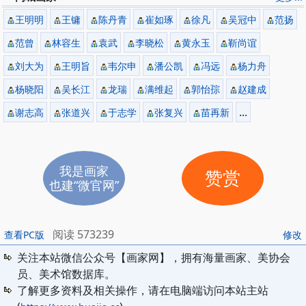
王明明
王镛
陈丹青
崔如琢
徐凡
吴冠中
范扬
范曾
林容生
袁武
李晓松
黄永玉
靳尚谊
刘大为
王明旨
韦尔申
潘公凯
冯远
杨力舟
杨晓阳
吴长江
龙瑞
满维起
郭怡孮
赵建成
...
谢志高
张道兴
于志学
张复兴
苗再新
我是画家
赞赏
也建“微官网”
阅读 573239
查看PC版
修改
关注本站微信公众号【画家网】，拥有海量画家、美协会
员、美术馆数据库。
了解更多资料及相关操作，请在电脑端访问本站主站