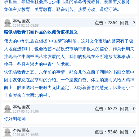
班担当。希望全社会关心少年儿童的革命传统教育、爱国主义教育、
集体主义教育、美育教育、勤奋刻苦、热爱劳动、遵纪守法..
本站画友
点击：7864 回复：3
2014-02-26 08:58
略谈杨牧青书画作品的收藏价值和意义
伟大的中华民族在倡扬“中国梦”的时候，这对文化市场的繁荣有了极
大地促进作用，也会给艺术品投资市场带来很大的信心。作为长期关
注现当代中国书画艺术发展的人，我们的视线在不断地放大和移动，
搜寻一些具有潜力的中青年艺术家。
认识杨牧青是五、六年前的事情，那会儿他在西子湖畔的书画交流中
因朋友张总在品茶时的介绍。一个脸庞白皙、体型消瘦而又给人精神
向上、眼里透出一股毅力无比坚定、闪烁着善意的慧光，比我还小二
十多岁来自大西北的书..
本站画友
点击：6373 回复：0
2017-05-10 11:06
你好刘老师
本站画友
点击：5348 回复：0
2015-08-30 10:53