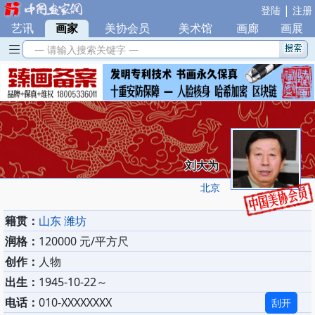
|
登陆
注册
艺讯
|
画家
|
美协会员
|
美术馆
|
画廊
|
画展
— 请输入搜索关键字 —
刘大为
北京
籍贯：
山东 潍坊
润格：
120000 元/平方尺
创作：
人物
出生：
1945-10-22～
电话：
010-XXXXXXXX
刮开