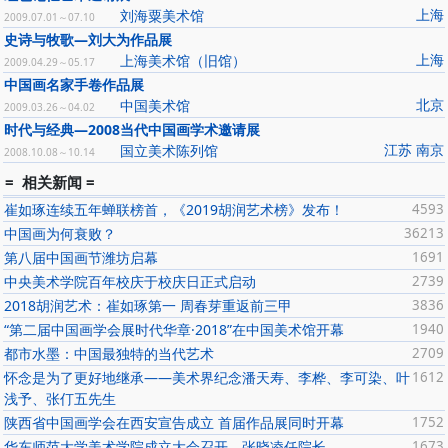
上海
刘海粟美术馆
2009.07.01～07.10
史诗与牧歌—刘大为作品展
上海
上海美术馆（旧馆）
2009.04.29～05.17
中国画名家手卷作品展
北京
中国美术馆
2009.03.26～04.02
时代与经典—2008当代中国画学术邀请展
江苏 南京
国立美术陈列馆
2008.10.08～10.14
= 相关新闻 =
崔如琢连续五年蝉联榜首，《2019胡润艺术榜》发布！
4593
中国画为何衰败？
36213
第八届中国画节潍坊启幕
1691
中央美术学院百年校庆于校庆日正式启动
2739
2018胡润艺术：崔如琢第一 周春芽重返前三甲
3836
“第二届中国画学会展时代华章·2018”在中国美术馆开幕
1940
都市水墨：中国最独特的当代艺术
2709
怀念是为了更好地继承——美术界纪念潘天寿、李桦、李可染、叶
1612
浅予、张仃五先生
陕西省中国画学会在西安宣告成立 首届作品展同时开幕
1752
华东师范大学美术学院成立大会召开，张晓凌任院长
1673