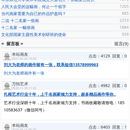
人民大会堂的这幅画，何止一个俗字
7205
当代画家需要为自己的作品护盘吗？
685
二说 十二名家一俗画
2253
十二名家 一幅俗画
1884
文化部国家主题性美术创研班的使命
939
= 留言板 =
留言(9)
本站画友
点击：4129 回复：0
2021-02-24 19:30
刘大为老师的画作留有一张，联系短信13578999963
刘大为老师画作有一张
万恒艺术
点击：4982 回复：0
2020-11-18 11:36
扎根艺术行业十年，上千名画家倾力支持，超多精品画作等你..
艺术行业深耕十年，上千名画家倾力支持，书画收藏敬请致电：185
10583637（微信同号）
本站画友
点击：6403 回复：1
2018-09-13 05:30