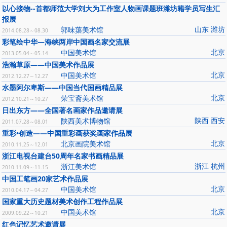
以心接物--首都师范大学刘大为工作室人物画课题班潍坊籍学员写生汇
报展
山东 潍坊
郭味蕖美术馆
2014.08.28～08.30
彩笔绘中华—海峡两岸中国画名家交流展
北京
中国美术馆
2013.05.04～05.14
浩瀚草原——中国美术作品展
北京
中国美术馆
2012.12.27～12.27
水墨阿尔卑斯——中国当代国画精品展
北京
荣宝斋美术馆
2012.10.21～10.27
日出东方——全国著名画家作品邀请展
陕西 西安
陕西美术博物馆
2011.07.28～08.01
重彩•创造——中国重彩画获奖画家作品展
北京
北京画院美术馆
2010.11.25～12.01
浙江电视台建台50周年名家书画精品展
浙江 杭州
浙江美术馆
2010.11.09～11.15
中国工笔画20家艺术作品展
北京
中国美术馆
2010.04.17～04.27
国家重大历史题材美术创作工程作品展
北京
中国美术馆
2009.09.22～10.21
红色记忆艺术邀请展