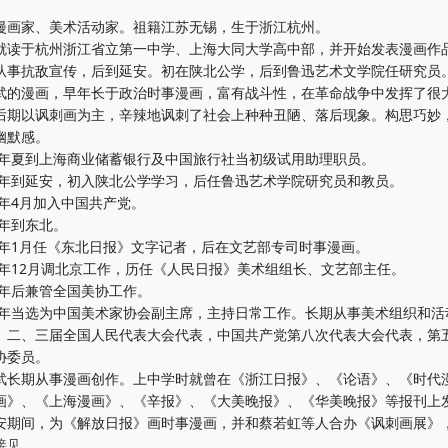
家、美术活动家。祖籍江苏无锡，生于浙江杭州。
于杭州浙江省立第一中学、上海大同大学高中部，并开始发表漫画作
从事抗敌宣传，后到延安。初在陕北公学，后到鲁迅艺术文学院任研究员
漫画，早年长于政治时事漫画，富有战斗性，在革命战争中发挥了很
后期以讽刺画为主，辛辣地讽刺了社会上种种丑陋、落后现象。构思巧妙
幽默感。
年夏到上海商业储蓄银行及中国旅行社当初级试用助理职员。
年到延安，初入陕北公学学习，后任鲁迅艺术学院研究员和教员。
年4月加入中国共产党。
年到东北。
年1月任《东北日报》文字记者，后在文艺部专司时事漫画。
年12月调北京工作，历任《人民日报》美术组组长、文艺部主任。
年后兼管全国美协工作。
年当选为中国美术家协会副主席，主持日常工作。长期从事美术组织和活
、二、三届全国人民代表大会代表，中国共产党第八次代表大会代表，第
协委员。
期从事漫画创作。上中学时就曾在《浙江日报》、《论语》、《时代
画》、《上海漫画》、《辛报》、《大美晚报》、《华美晚报》等报刊上
安期间，为《解放日报》画时事漫画，并和蔡若虹等人合办《讽刺画展》
接见。