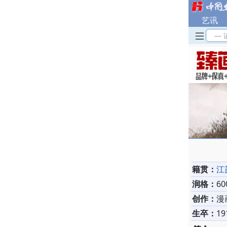
艺讯
— 
籍贯：
江
润格：
6
创作：
漫
生卒：
19