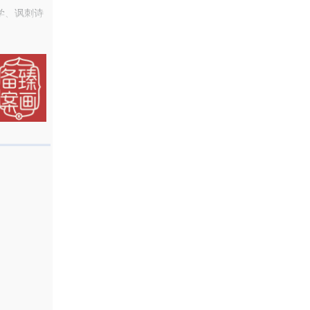
学、讽刺诗
月，中国美
漫画作品紧
好评。