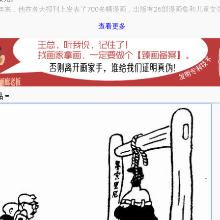
来，他在各大报刊上发表了700多幅漫画，出版有26部漫画集和儿童文
。著有《我怎样想和怎样画漫画》，出版漫画作品集20余种。1998年12
查看更多
华君武漫画展，展出了自1936年9月以来60余年间的漫画原作131件。其
博，构思幽默机智，笔法简练而富有民族特色，风格独特，因而获得广泛
 =