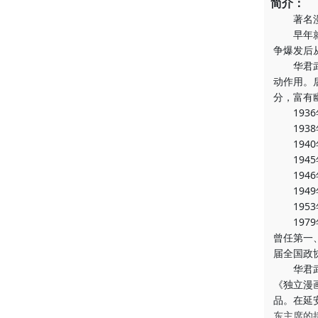
简介：
著名漫画
早年就读
争爆发后
华君武的
动作用。
分，富有
1936
1938
1940
1945
1946
1949
1953
1979
曾任第一
届全国政
华君武长
《独立漫
品。在延
东主席的