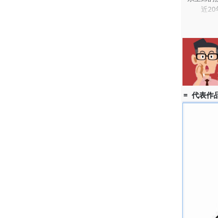
近20年
的插图集
术馆举办
扣时代脉
= 代表作品