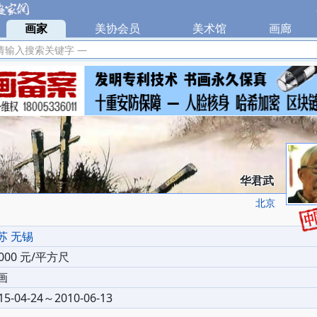
|
画家
|
美协会员
|
美术馆
|
画廊
|
请输入搜索关键字 —
华君武
北京
苏 无锡
0000 元/平方尺
画
15-04-24～2010-06-13