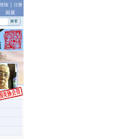
|
登陆
注册
画展