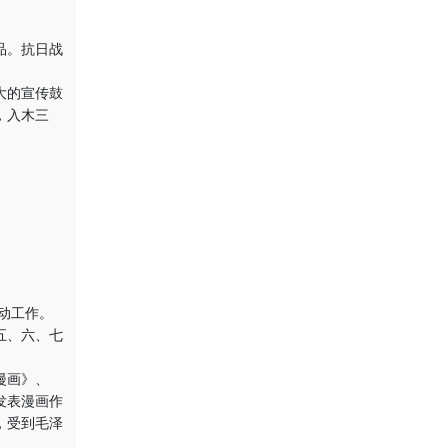
品。抗日战
。
大的宣传鼓
，入木三
动工作。
五、六、七
漫画》、
发表漫画作
，受到毛泽