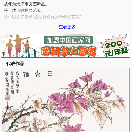
被评为天津市文艺新星。
获天津市鲁迅文艺奖。
被中国文联授予“全国百名优秀青年文艺家”。
中国文联第一届“德艺双馨”会员。
查看更多
被中国文联、中国美术家协会评为 97′中国画坛百杰。
作品参展
1992年《秋籁无声》获5·23全国美展银奖，《层霄雨霁》参加全国
首届花鸟画展。 [5]
1993年《藕花秋雨》获首届全国中国画大展银奖。《寒河晴晚》获
第八届全国美展大奖。
= 代表作品 =
1994年《雪》获台湾“华夏国际艺术展”银奖。《寒河晴晚》获第八届
全国美展大奖。《冷月》获新铸联杯 “中国画油画精品展”铜奖。
1995年《寒河晴晚》参加在日本举办的“现代中国美术展”。《紫雪》
获天津市第四届青年美展二等奖。参加第三届全国工笔画展。
1996年 参加中日现代水墨画交流展。（日本）
山东锦泉斋美术馆推荐画作
山东锦泉斋美术馆推荐画作(3张)
1997年 参加全国首届中国画邀请展，参加 97北京工笔重彩画精品
展。被中国文联、中国美术家协会评为’97中国画坛百杰。在北京举
办“贾广健工笔花鸟画展”(《美术》杂志特推荐)。