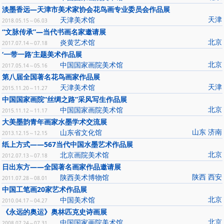
淡墨香远—天津市美术家协会花鸟画专业委员会作品展
天津
天津美术馆
2018.05.15～06.03
“文脉传承”—当代书画名家邀请展
北京
炎黄艺术馆
2017.07.14～07.18
‘一带一路’主题美术作品展
北京
中国国家画院美术馆
2017.05.14～05.16
第八届全国著名花鸟画家作品展
天津
天津美术馆
2015.11.20～11.27
中国国家画院“丝绸之路”采风写生作品展
北京
中国国家画院美术馆
2015.11.12～11.17
大美墨韵青年画家水墨学术交流展
山东 济南
山东省文化馆
2013.12.15～12.15
纸上方式——567当代中国水墨艺术作品展
北京
北京画院美术馆
2012.07.13～07.18
日出东方——全国著名画家作品邀请展
陕西 西安
陕西美术博物馆
2011.07.28～08.01
中国工笔画20家艺术作品展
北京
中国美术馆
2010.04.17～04.27
《永远的奥运》奥林匹克史诗画展
北京
中国国家画院美术馆
2008.07.24～07.31