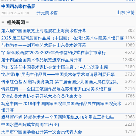
中国画名家作品展
山东 淄博
开元美术馆
2006.09.28～10.10
= 相关新闻 =
第六届中国画展览上海巡展在上海美术馆开幕
802
2025·第二届写意画作品展（中国画） 在河北美术学院美术馆开幕
1158
与物为春——刘万鸣艺术展在山东美术馆开幕
1989
“百家金陵画展”2025-2029年合作签约仪式在南京市举行
4673
第十四届全国美术作品展览进京作品展开幕
12308
范迪安连任中国美术家协会第十届主席，14人当选副主席
2189
“以神取形”吴宪生作品展——中国美术馆学术邀请系列展开幕
3738
传承红色基因 谱写美育新篇 第二届全国少儿国画大展在京启动
3016
诗意江南——全国工笔画作品展在苏州市尹山湖美术馆开幕
2216
天津市美术家协会召开第六次会员代表大会
1786
写意中国—2018年中国国家画院年展国画作品展在国家画院美术
3511
馆开幕
攀登新征程 铸就美术梦—全国画院系统2018年重点工作扫描
2968
中国水墨画院成立两周年庆(图)
2231
天津市中国画学会召开第一次会员代表大会
1719