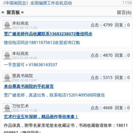
《中国画院志》全国编撰工作在杭启动
1158
= 留言板 =
留言(6)
本站画友
点击：4799 回复：0
2021-06-10 11:56
贾广健老师作品收藏联系13683238072微信同步
微信电话同步18811675612欢迎咨询订购
本站画友
点击：4870 回复：0
2021-01-09 16:45
一手货源可＋V18636143537
墨真书画院
点击：5315 回复：0
2020-12-30 13:41
来自墨真书画院的手机留言
贾广健老师，真迹出售，联系电话15201409566同微信
万恒艺术
点击：4668 回复：0
2020-11-14 11:28
艺术行业五年深耕，精品画作等你来拿！
作品保真，附带名家亲笔签名收藏证书，书画收藏敬请致单：
18611
659862
（
微信同号
）