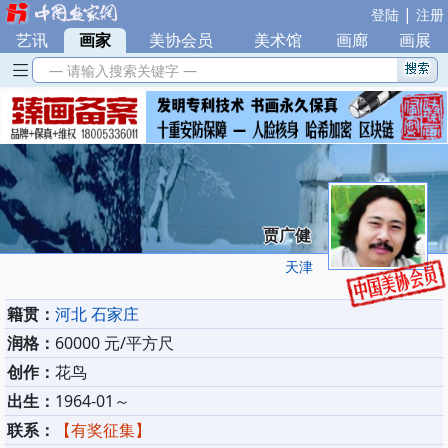
|
登陆
注册
艺讯
|
画家
|
美协会员
|
美术馆
|
画廊
|
画展
— 请输入搜索关键字 —
贾广健
天津
籍贯：
河北 石家庄
润格：
60000 元/平方尺
创作：
花鸟
出生：
1964-01～
联系：
【有奖征集】