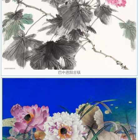
2004年 应邀赴台湾参加“大陆优秀青年国画家作品展”。在中华荷园
咏荷馆举办“贾广健中国画展”。获“黄宾虹奖”。参加由文化部、中国
艺术研究院举办的“黄宾虹奖获奖画家作品展”。
2005年参加文化部中国研究院“回望——中国画展”。参加中国美术创
作院“南北花鸟画展”。
2006年为中南海紫光阁创作巨幅作品《馨香远闻》。
2007年参加中国艺术节、第四届全国画院优秀作品展。《冷碧新
秋》获优秀作品展。
2008年参加在中国美术馆举办的改革开放三十年“新时期中国画之路
1978 -2008”中国画作品展；参加第七届中国工笔画展（特邀）
巴中恩阳古镇
2010年在上海举办“巨匠·中国当代艺术的十个个案—贾广健作品
展”。画博物馆收藏。
主要成就
出版 《贾广健工笔花鸟册》、《当代实力派画家精品——贾广
健》、《名家名画——贾广健作品》、《工笔花卉技法》、《贾广健
画展作品集》、《现代工笔名家特殊表现》、《当代名家工笔花鸟精
品——贾广健》、《贾广健工笔花鸟》、《贾广健扇面——没骨花
卉》、《当代中国画名家——贾广健》、《中国当代翰墨名家研究
——贾广健》、《名画典藏——贾广健》等专著专集十余种。作品被
中国画研究院、深圳美术馆、何香凝美术馆、中国文联、北京人民大