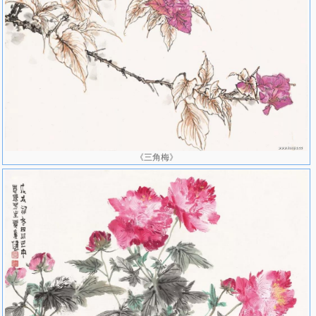
1998年 获中国美术家协会中国画艺委会首届《国画家》奖。在北京
举办《美术》特别推荐“贾广健工笔花鸟画展”。参加第四届当代工笔
画大展和在深圳举办的精选作品展。
1999年 在深圳何香凝美术馆举办“贾广健中国画展”。参加深圳美术
馆“中青年工笔画家提名展”。《溪塘过雪》参加第九届全国美展获优
秀作品奖。《溪塘过雪》获建国50周年天津市美展一等奖。
2000年 参加在亚美尼亚举办的“中国工笔画展”。随文化部赴亚美尼
亚进行文化交流活动。参加“关照自然---当代著名中青年花鸟画展”。
参加在澳门举办的“第九届全国美展获奖作品展”。
2001年为人民大会堂创作巨幅中国画，参加在中国美术馆举办的“水
《三角梅》
墨延伸---人物、山水、花鸟大展”。参加在韩国举办的“中国现代美术
展”。《月是故乡明》入选在中国美术馆举办的“百年中国画展”。参加
在中国美术馆举办的“2001---中国工笔画精品展”。随天津市美术家代
表团访问澳门。
2002年 参加在韩国举办的“中韩代表作家联合展”， 并应邀赴韩国进
行艺术交流和讲学。
2003年 参加全国政协主办的“当代国画优秀作品展——天津十人作品
展”。参加由中国艺术研究院主办的“2003年中国画家提名展”。参
加“汉城中国书画艺术展”并赴汉城进行艺术交流。参加由文化部艺术
司与中国画研究院举办的“东方之韵——2003中国水墨”大展。特邀参
加“微观与精致——首届中国工笔重彩小幅作品艺术展”。