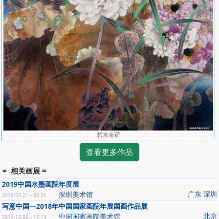
会堂、人民美术出版社、天安门城楼、北京京丰宾馆、银川美术馆、
烟台博物馆、潍坊博物馆、梅州博物馆、唐云纪念馆及国内外私人珍
藏。作品被收录《中国现代美术全集》、《二十世纪中国传世名
画》、《1979-1999中国美术》、《百年中国画集》、《现代中国美
术选集》、《现代中国花鸟画全集》等数十种大型画册。《美术》、
《国画家》、《国画世界》、《中国书画》、《东方美术》、《北方
美术》、《新报》（香港）、《大公报》（香港）及《中国书画报》
等作专题介绍。天津市电视台、山东电视台、陕西电视台等多个电视
台专题节目介绍其人其艺。2011年，丈二巨幅作品被内蒙古东联书
教育：
1984年毕业于河北工艺美术学校。
1991年毕业于天津美术学院中国画系。
1994年天津美术学院中国画专业研究生毕业并获硕士学位
碧水金荷
查看更多作品
= 相关画展 =
2019中国水墨画院年度展
广东 深圳
深圳美术馆
2019.03.21～03.31
写意中国—2018年中国国家画院年展国画作品展
北京
中国国家画院美术馆
2018.12.09～12.13