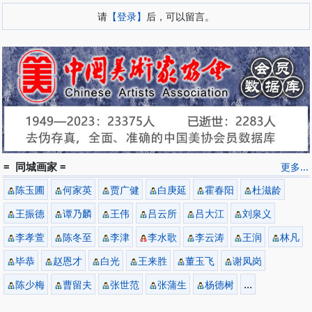
请
【登录】
后，可以留言。
= 同城画家 =
更多...
陈玉圃
何家英
贾广健
白庚延
霍春阳
杜滋龄
王振德
谭乃麟
王伟
吕云所
吕大江
刘泉义
李孝萱
陈冬至
李津
李水歌
李云涛
王润
林凡
毕恭
赵恩才
白光
王来胜
董玉飞
谢凤岗
...
陈少梅
曹留夫
张世范
张蒲生
杨德树