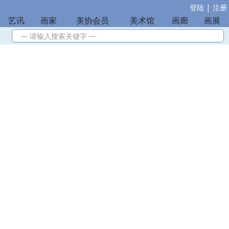
|
登陆
注册
艺讯
|
画家
|
美协会员
|
美术馆
|
画廊
|
画展
— 请输入搜索关键字 —