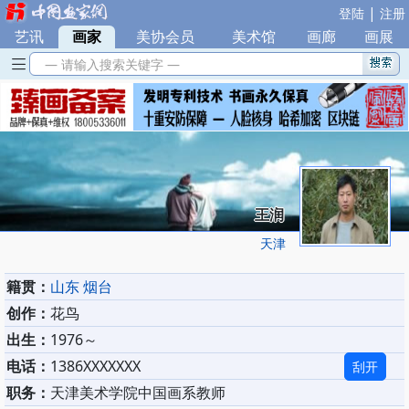
|
登陆
注册
艺讯
|
画家
|
美协会员
|
美术馆
|
画廊
|
画展
— 请输入搜索关键字 —
王润
天津
籍贯：
山东 烟台
创作：
花鸟
出生：
1976～
电话：
1386XXXXXXX
刮开
职务：
天津美术学院中国画系教师