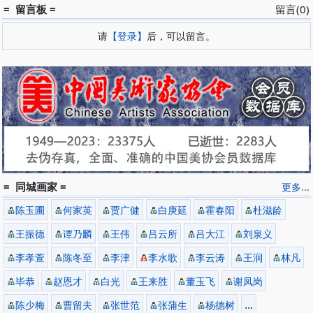
= 留言板 =
留言(0)
请
【登录】
后，可以留言。
= 同城画家 =
更多...
陈玉圃
何家英
贾广健
白庚延
霍春阳
杜滋龄
王振德
谭乃麟
王伟
吕云所
吕大江
刘泉义
李孝萱
陈冬至
李津
李水歌
李云涛
王润
林凡
毕恭
赵恩才
白光
王来胜
董玉飞
谢凤岗
...
陈少梅
曹留夫
张世范
张蒲生
杨德树