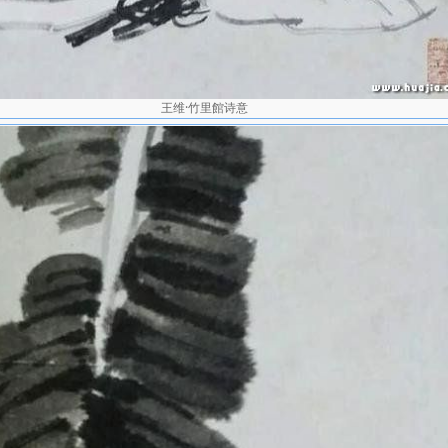
王维·竹里館诗意