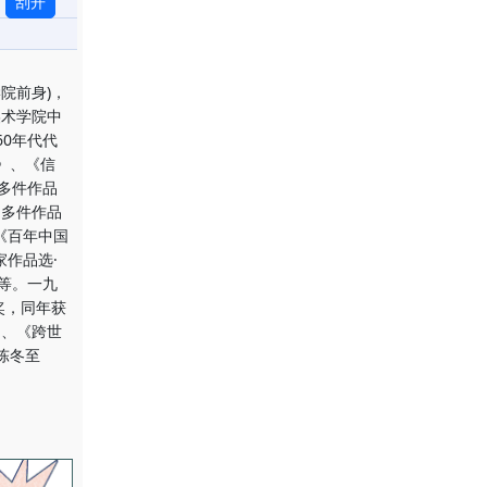
刮开
院前身)，
美术学院中
0年代代
》、《信
多件作品
。多件作品
《百年中国
作品选·
等。一九
奖，同年获
》、《跨世
陈冬至