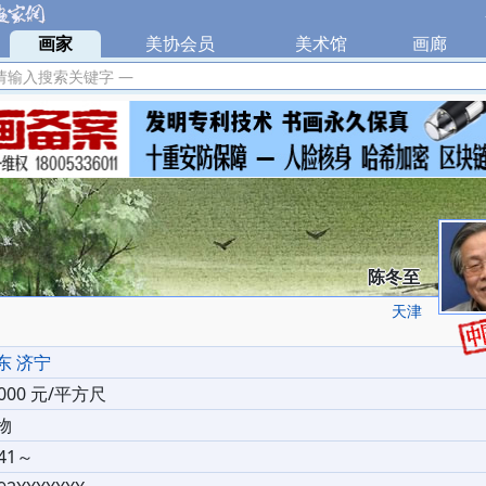
|
画家
|
美协会员
|
美术馆
|
画廊
|
请输入搜索关键字 —
陈冬至
天津
东 济宁
0000 元/平方尺
物
41～