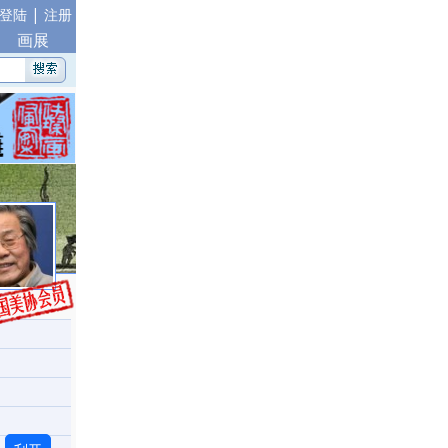
|
登陆
注册
画展