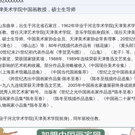
92XXXXXXX
津美术学院中国画教授，硕士生导师
曲阜，出生于河北省石家庄，1962年毕业于河北学术学院(天津美术学
任教。曾任天津艺术学院(天津美术学院、音乐学院前身)院长，现任天津
，硕士生导师。中国美术家协会会员、天津美术家协会常务理事，20世纪6
《满仓》、《移山志》等；80年代线描代表作品有《镜花缘》、《黄头郎
20世纪末21世纪初代表作品有《李贺觅句图》、《山鬼》、《老子》等。
外展览，荣获国家级奖项，1988年、1989年连续荣获天津鲁迅文艺奖金
有影响的艺术机构收藏。部分作品及传略被收入《中国现任美术全集》、
《上海美术馆藏品选集》、《中国当代国画集萃》、《世纪之交中国画名家
》、《跨世纪杰出中国画家作品集·陈冬至卷》、《陈冬至线描作品选集》
一九八九连续荣获天津鲁迅文艺奖。 2005年中国画名家邀展获终身成就
“优秀人民艺术家”称号。 出版有《世纪之光中国画名家作品选*陈冬至卷
国画家作品集*陈冬至卷》、《陈冬至线描作品选集》、《中国画二十家*
人物画家小品集*陈冬至卷》。
年毕业于河北学术学院(天津美术学院前身)，同年留校任教。