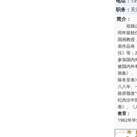
电话：
13
职务：
天
简介：
祖籍山东
同年留校
国画教授
表作品有
任》等；
参加国内
被国内外
画集》、
陈冬至卷
八八年、
政府颁发
纪杰出中
卷》、《
教育：
1962