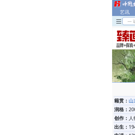
艺讯
— 
籍贯：
山
润格：
2
创作：
人
出生：
19