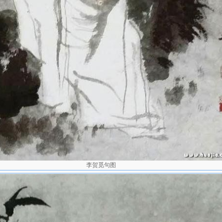
李贺觅句图