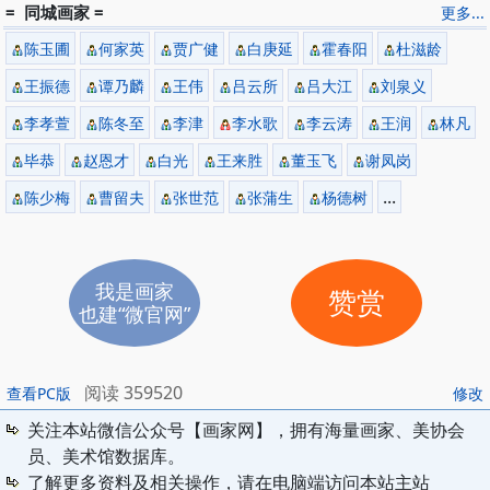
= 同城画家 =
更多...
陈玉圃
何家英
贾广健
白庚延
霍春阳
杜滋龄
王振德
谭乃麟
王伟
吕云所
吕大江
刘泉义
李孝萱
陈冬至
李津
李水歌
李云涛
王润
林凡
毕恭
赵恩才
白光
王来胜
董玉飞
谢凤岗
...
陈少梅
曹留夫
张世范
张蒲生
杨德树
我是画家
赞赏
也建“微官网”
阅读 359520
查看PC版
修改
关注本站微信公众号【画家网】，拥有海量画家、美协会
员、美术馆数据库。
了解更多资料及相关操作，请在电脑端访问本站主站