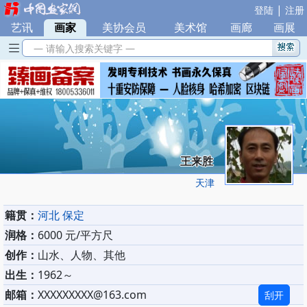
|
登陆
注册
艺讯
|
画家
|
美协会员
|
美术馆
|
画廊
|
画展
— 请输入搜索关键字 —
王来胜
天津
籍贯：
河北 保定
润格：
6000 元/平方尺
创作：
山水、人物、其他
出生：
1962～
邮箱：
XXXXXXXXX@163.com
刮开